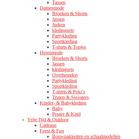
Tassen
Damesmode
Broeken & Shorts
Jassen
Jurken
kledingsets
Partykleding
Sportkleding
T-shirts & Topjes
Herenmode
Broeken & Shorts
Jassen
kledingsets
Overhemden
Partykleding
Sportkleding
T-shirts & Polo’s
Truien & Sweaters
Kinder- & Babykleding
Baby
Peuter & Kind
Vrije Tijd & Outdoor
Cadeaus
Feest & Fun
Bouwpakketten en schaalmodellen