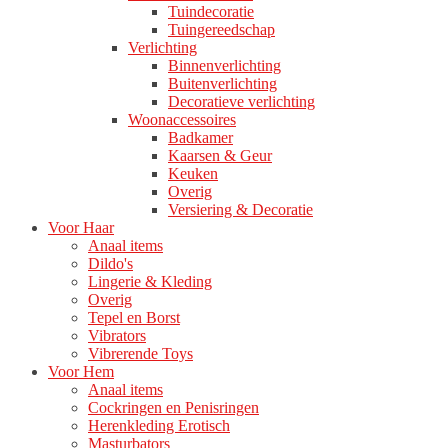
Tuindecoratie
Tuingereedschap
Verlichting
Binnenverlichting
Buitenverlichting
Decoratieve verlichting
Woonaccessoires
Badkamer
Kaarsen & Geur
Keuken
Overig
Versiering & Decoratie
Voor Haar
Anaal items
Dildo's
Lingerie & Kleding
Overig
Tepel en Borst
Vibrators
Vibrerende Toys
Voor Hem
Anaal items
Cockringen en Penisringen
Herenkleding Erotisch
Masturbators