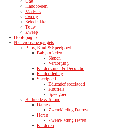
Gag
productpagina
Handboeien
Maskers
Overig
Seks Pakket
Touw
Zweep
Hoofdpagina
Niet erotische gadgets
Baby, Kind & Speelgoed
Babyartikelen
Slapen
Verzorging
Kinderkamer & Decoratie
Kinderkleding
Speelgoed
Educatief speelgoed
Knuffels
Speelgoed
Badmode & Strand
Dames
Zwemkleding Dames
Heren
Zwemkleding Heren
Kinderen