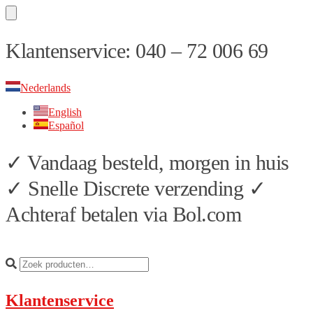
Skip
Skip
Klantenservice: 040 – 72 006 69
to
to
navigation
content
Nederlands
English
Español
✓ Vandaag besteld, morgen in huis
✓ Snelle Discrete verzending ✓
Achteraf betalen via Bol.com
Klantenservice