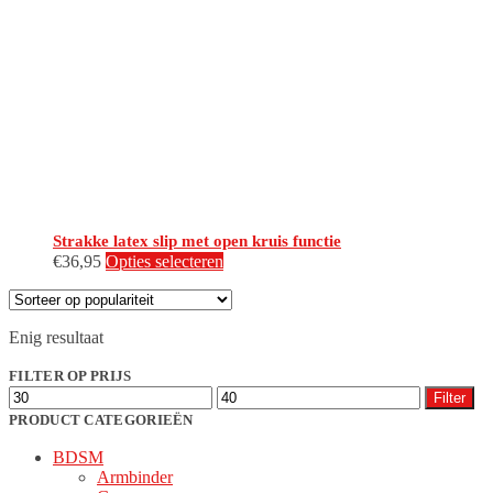
Strakke latex slip met open kruis functie
Dit
€
36,95
Opties selecteren
product
heeft
meerdere
Enig resultaat
variaties.
Deze
FILTER OP PRIJS
optie
Min.
Max.
kan
Filter
prijs
prijs
gekozen
PRODUCT CATEGORIEËN
worden
BDSM
op
Armbinder
de