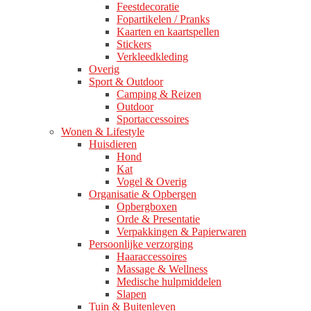
Feestdecoratie
Fopartikelen / Pranks
Kaarten en kaartspellen
Stickers
Verkleedkleding
Overig
Sport & Outdoor
Camping & Reizen
Outdoor
Sportaccessoires
Wonen & Lifestyle
Huisdieren
Hond
Kat
Vogel & Overig
Organisatie & Opbergen
Opbergboxen
Orde & Presentatie
Verpakkingen & Papierwaren
Persoonlijke verzorging
Haaraccessoires
Massage & Wellness
Medische hulpmiddelen
Slapen
Tuin & Buitenleven