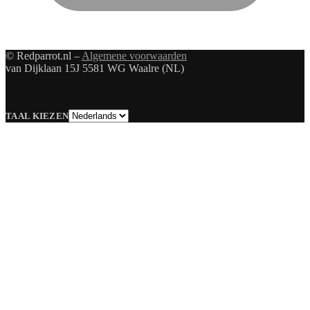
© Redparrot.nl –
Algemene voorwaarden
van Dijklaan 15J 5581 WG Waalre (NL)
Taal
TAAL KIEZEN
kiezen