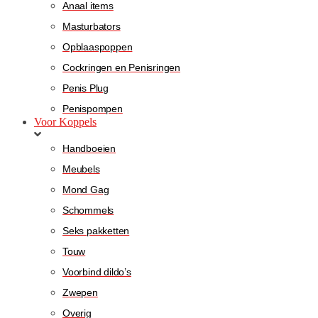
Anaal items
Masturbators
Opblaaspoppen
Cockringen en Penisringen
Penis Plug
Penispompen
Voor Koppels
Handboeien
Meubels
Mond Gag
Schommels
Seks pakketten
Touw
Voorbind dildo’s
Zwepen
Overig