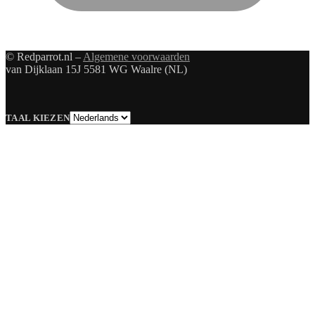
© Redparrot.nl –
Algemene voorwaarden
van Dijklaan 15J 5581 WG Waalre (NL)
Taal
TAAL KIEZEN
kiezen