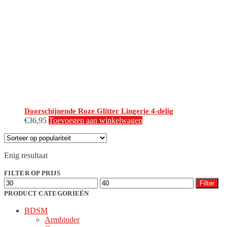
Doorschijnende Roze Glitter Lingerie 4-delig
€
36,95
Toevoegen aan winkelwagen
Enig resultaat
FILTER OP PRIJS
Min.
Max.
Filter
prijs
prijs
PRODUCT CATEGORIEËN
BDSM
Armbinder