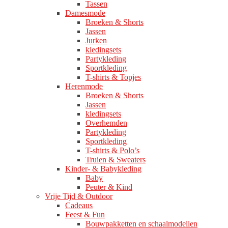
Tassen
Damesmode
Broeken & Shorts
Jassen
Jurken
kledingsets
Partykleding
Sportkleding
T-shirts & Topjes
Herenmode
Broeken & Shorts
Jassen
kledingsets
Overhemden
Partykleding
Sportkleding
T-shirts & Polo’s
Truien & Sweaters
Kinder- & Babykleding
Baby
Peuter & Kind
Vrije Tijd & Outdoor
Cadeaus
Feest & Fun
Bouwpakketten en schaalmodellen