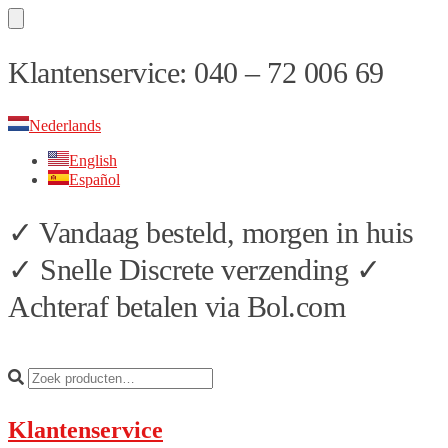
Skip
Skip
Klantenservice: 040 – 72 006 69
to
to
navigation
content
Nederlands
English
Español
✓ Vandaag besteld, morgen in huis
✓ Snelle Discrete verzending ✓
Achteraf betalen via Bol.com
Klantenservice