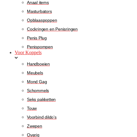
Anaal items
Masturbators
Opblaaspoppen
Cockringen en Penisringen
Penis Plug
Penispompen
Voor Koppels
Handboeien
Meubels
Mond Gag
Schommels
Seks pakketten
Touw
Voorbind dildo’s
Zwepen
Overig