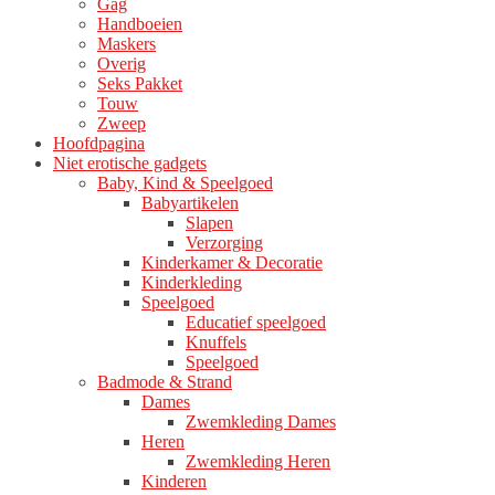
Gag
Handboeien
Maskers
Overig
Seks Pakket
Touw
Zweep
Hoofdpagina
Niet erotische gadgets
Baby, Kind & Speelgoed
Babyartikelen
Slapen
Verzorging
Kinderkamer & Decoratie
Kinderkleding
Speelgoed
Educatief speelgoed
Knuffels
Speelgoed
Badmode & Strand
Dames
Zwemkleding Dames
Heren
Zwemkleding Heren
Kinderen