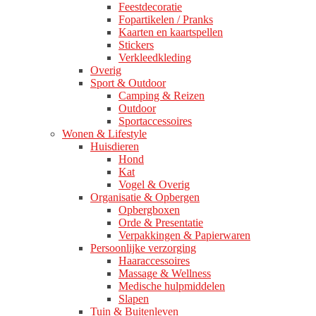
Feestdecoratie
Fopartikelen / Pranks
Kaarten en kaartspellen
Stickers
Verkleedkleding
Overig
Sport & Outdoor
Camping & Reizen
Outdoor
Sportaccessoires
Wonen & Lifestyle
Huisdieren
Hond
Kat
Vogel & Overig
Organisatie & Opbergen
Opbergboxen
Orde & Presentatie
Verpakkingen & Papierwaren
Persoonlijke verzorging
Haaraccessoires
Massage & Wellness
Medische hulpmiddelen
Slapen
Tuin & Buitenleven