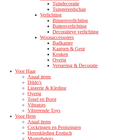
Tuindecoratie
Tuingereedschap
Verlichting
Binnenverlichting
Buitenverlichting
Decoratieve verlichting
Woonaccessoires
Badkamer
Kaarsen & Geur
Keuken
Overig
Versiering & Decoratie
Voor Haar
Anaal items
Dildo's
Lingerie & Kleding
Overig
Tepel en Borst
Vibrators
Vibrerende Toys
Voor Hem
Anaal items
Cockringen en Penisringen
Herenkleding Erotisch
Masturbators