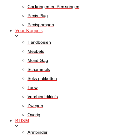
Cockringen en Penisringen
Penis Plug
Penispompen
Voor Koppels
Handboeien
Meubels
Mond Gag
Schommels
Seks pakketten
Touw
Voorbind dildo’s
Zwepen
Overig
BDSM
Armbinder