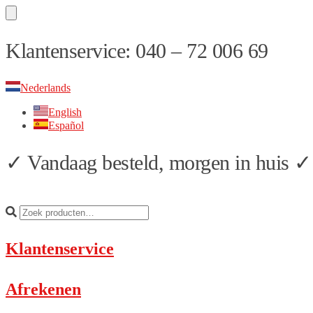
Skip
Skip
Klantenservice: 040 – 72 006 69
to
to
navigation
content
Nederlands
English
Español
✓ Vandaag besteld, morgen in huis ✓ 
Klantenservice
Afrekenen