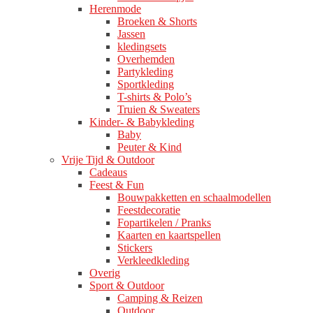
Herenmode
Broeken & Shorts
Jassen
kledingsets
Overhemden
Partykleding
Sportkleding
T-shirts & Polo’s
Truien & Sweaters
Kinder- & Babykleding
Baby
Peuter & Kind
Vrije Tijd & Outdoor
Cadeaus
Feest & Fun
Bouwpakketten en schaalmodellen
Feestdecoratie
Fopartikelen / Pranks
Kaarten en kaartspellen
Stickers
Verkleedkleding
Overig
Sport & Outdoor
Camping & Reizen
Outdoor