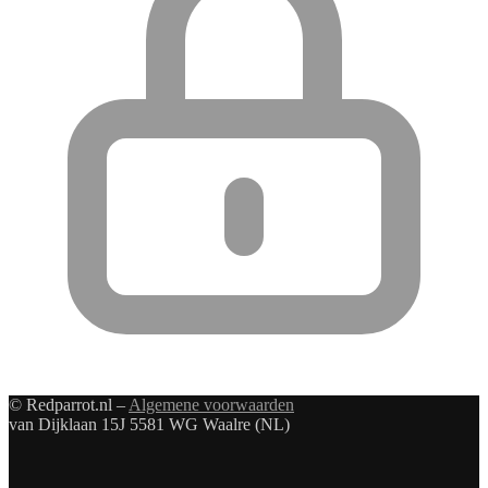
© Redparrot.nl –
Algemene voorwaarden
van Dijklaan 15J 5581 WG Waalre (NL)