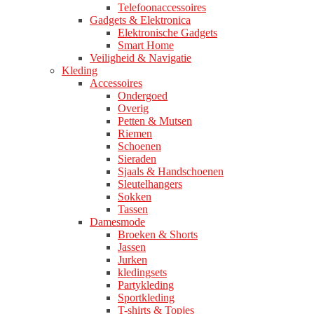
Telefoonaccessoires
Gadgets & Elektronica
Elektronische Gadgets
Smart Home
Veiligheid & Navigatie
Kleding
Accessoires
Ondergoed
Overig
Petten & Mutsen
Riemen
Schoenen
Sieraden
Sjaals & Handschoenen
Sleutelhangers
Sokken
Tassen
Damesmode
Broeken & Shorts
Jassen
Jurken
kledingsets
Partykleding
Sportkleding
T-shirts & Topjes