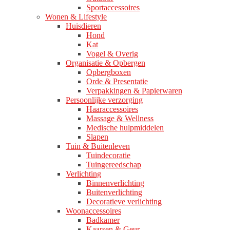
Sportaccessoires
Wonen & Lifestyle
Huisdieren
Hond
Kat
Vogel & Overig
Organisatie & Opbergen
Opbergboxen
Orde & Presentatie
Verpakkingen & Papierwaren
Persoonlijke verzorging
Haaraccessoires
Massage & Wellness
Medische hulpmiddelen
Slapen
Tuin & Buitenleven
Tuindecoratie
Tuingereedschap
Verlichting
Binnenverlichting
Buitenverlichting
Decoratieve verlichting
Woonaccessoires
Badkamer
Kaarsen & Geur