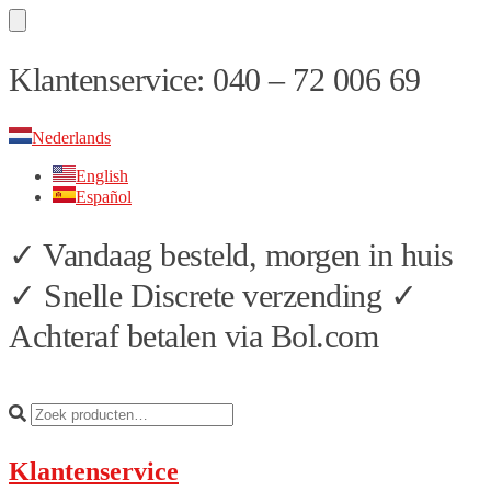
Skip
Skip
Klantenservice: 040 – 72 006 69
to
to
navigation
content
Nederlands
English
Español
✓ Vandaag besteld, morgen in huis
✓ Snelle Discrete verzending ✓
Achteraf betalen via Bol.com
Klantenservice