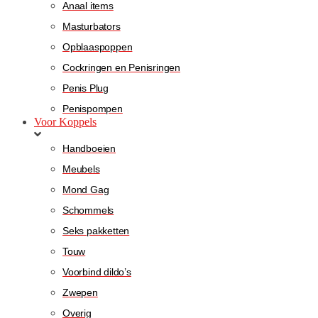
Anaal items
Masturbators
Opblaaspoppen
Cockringen en Penisringen
Penis Plug
Penispompen
Voor Koppels
Handboeien
Meubels
Mond Gag
Schommels
Seks pakketten
Touw
Voorbind dildo’s
Zwepen
Overig