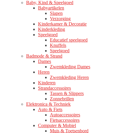
Baby, Kind & Speelgoed
Babyartikelen
Slapen
Verzorging
Kinderkamer & Decoratie
Kinderkleding
Speelgoed
Educatief speelgoed
Knuffels
Speelgoed
Badmode & Strand
Dames
Zwemkleding Dames
Heren
Zwemkleding Heren
Kinderen
Strandaccessoires
Tassen & Slippers
Zonnebrillen
Elektronica & Techniek
Auto & Fiets
Autoaccessoires
Fietsaccessoires
Computer & Mobiel
Muis & Toetsenbord