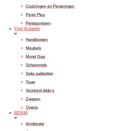
Cockringen en Penisringen
Penis Plug
Penispompen
Voor Koppels
Handboeien
Meubels
Mond Gag
Schommels
Seks pakketten
Touw
Voorbind dildo’s
Zwepen
Overig
BDSM
Armbinder