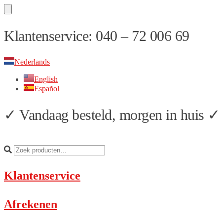
Skip
Skip
Klantenservice: 040 – 72 006 69
to
to
navigation
content
Nederlands
English
Español
✓ Vandaag besteld, morgen in huis ✓ 
Klantenservice
Afrekenen