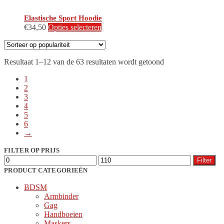
Elastische Sport Hoodie
Dit
€
34,50
Opties selecteren
product
heeft
meerdere
Gesorteerd
Resultaat 1–12 van de 63 resultaten wordt getoond
variaties.
op
Deze
1
populariteit
optie
2
kan
3
gekozen
4
worden
5
op
6
de
→
productpagina
FILTER OP PRIJS
Min.
Max.
Filter
prijs
prijs
PRODUCT CATEGORIEËN
BDSM
Armbinder
Gag
Handboeien
Maskers