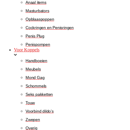
Anaal items
Masturbators
Opblaaspoppen
Cockringen en Penisringen
Penis Plug
Penispompen
Voor Koppels
Handboeien
Meubels
Mond Gag
Schommels
Seks pakketten
Touw
Voorbind dildo’s
Zwepen
Overig