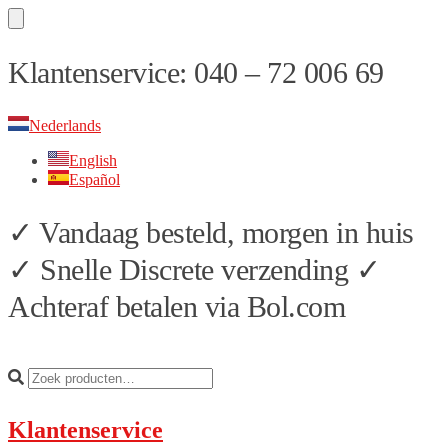
Skip
Skip
Klantenservice: 040 – 72 006 69
to
to
navigation
content
Nederlands
English
Español
✓ Vandaag besteld, morgen in huis
✓ Snelle Discrete verzending ✓
Achteraf betalen via Bol.com
Klantenservice