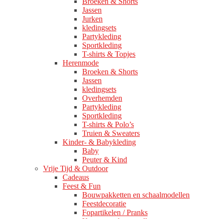
Broeken & Shorts
Jassen
Jurken
kledingsets
Partykleding
Sportkleding
T-shirts & Topjes
Herenmode
Broeken & Shorts
Jassen
kledingsets
Overhemden
Partykleding
Sportkleding
T-shirts & Polo’s
Truien & Sweaters
Kinder- & Babykleding
Baby
Peuter & Kind
Vrije Tijd & Outdoor
Cadeaus
Feest & Fun
Bouwpakketten en schaalmodellen
Feestdecoratie
Fopartikelen / Pranks