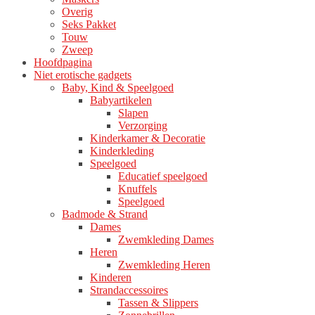
Overig
Seks Pakket
Touw
Zweep
Hoofdpagina
Niet erotische gadgets
Baby, Kind & Speelgoed
Babyartikelen
Slapen
Verzorging
Kinderkamer & Decoratie
Kinderkleding
Speelgoed
Educatief speelgoed
Knuffels
Speelgoed
Badmode & Strand
Dames
Zwemkleding Dames
Heren
Zwemkleding Heren
Kinderen
Strandaccessoires
Tassen & Slippers