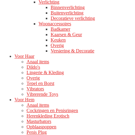
Verlichting
Binnenverlichting
Buitenverlichting
Decoratieve verlichting
Woonaccessoires
Badkamer
Kaarsen & Geur
Keuken
Overig
Versiering & Decoratie
Voor Haar
Anaal items
Dildo's
Lingerie & Kleding
Overig
Tepel en Borst
Vibrators
Vibrerende Toys
Voor Hem
Anaal items
Cockringen en Penisringen
Herenkleding Erotisch
Masturbators
Opblaaspoppen
Penis Plug