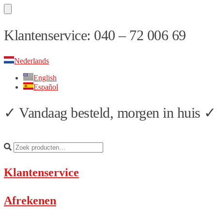
Skip
Skip
Klantenservice: 040 – 72 006 69
to
to
navigation
content
Nederlands
English
Español
✓ Vandaag besteld, morgen in huis ✓ 
Klantenservice
Afrekenen