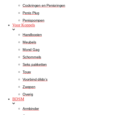
Cockringen en Penisringen
Penis Plug
Penispompen
Voor Koppels
Handboeien
Meubels
Mond Gag
Schommels
Seks pakketten
Touw
Voorbind dildo’s
Zwepen
Overig
BDSM
Armbinder