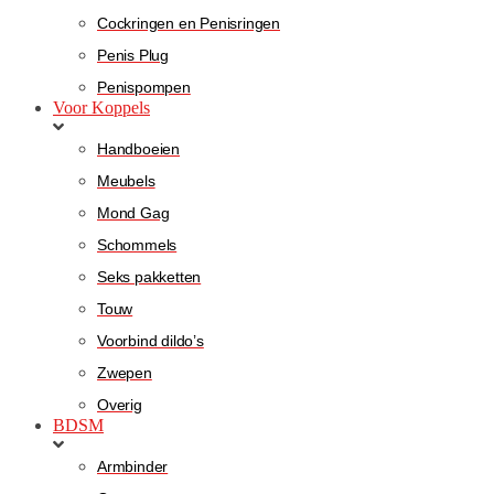
Cockringen en Penisringen
Penis Plug
Penispompen
Voor Koppels
Handboeien
Meubels
Mond Gag
Schommels
Seks pakketten
Touw
Voorbind dildo’s
Zwepen
Overig
BDSM
Armbinder