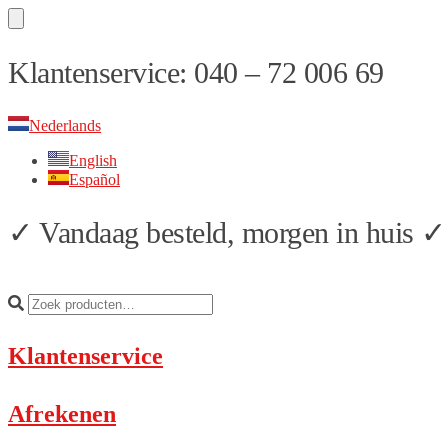
Skip
Skip
Klantenservice: 040 – 72 006 69
to
to
navigation
content
Nederlands
English
Español
✓ Vandaag besteld, morgen in huis ✓ 
Klantenservice
Afrekenen