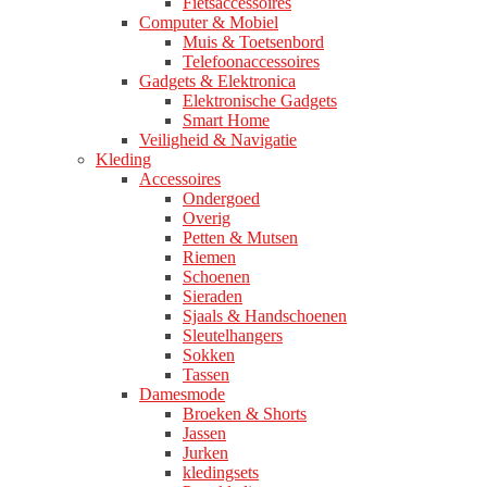
Fietsaccessoires
Computer & Mobiel
Muis & Toetsenbord
Telefoonaccessoires
Gadgets & Elektronica
Elektronische Gadgets
Smart Home
Veiligheid & Navigatie
Kleding
Accessoires
Ondergoed
Overig
Petten & Mutsen
Riemen
Schoenen
Sieraden
Sjaals & Handschoenen
Sleutelhangers
Sokken
Tassen
Damesmode
Broeken & Shorts
Jassen
Jurken
kledingsets