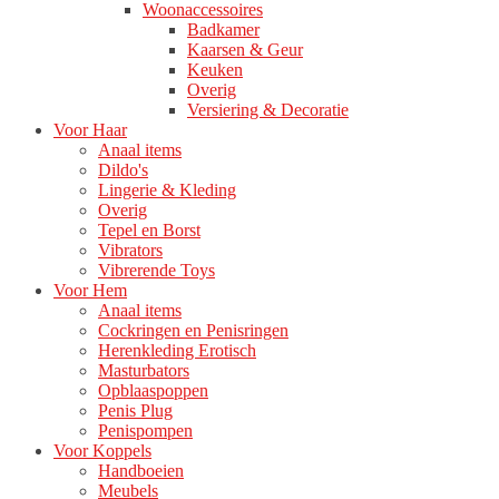
Woonaccessoires
Badkamer
Kaarsen & Geur
Keuken
Overig
Versiering & Decoratie
Voor Haar
Anaal items
Dildo's
Lingerie & Kleding
Overig
Tepel en Borst
Vibrators
Vibrerende Toys
Voor Hem
Anaal items
Cockringen en Penisringen
Herenkleding Erotisch
Masturbators
Opblaaspoppen
Penis Plug
Penispompen
Voor Koppels
Handboeien
Meubels