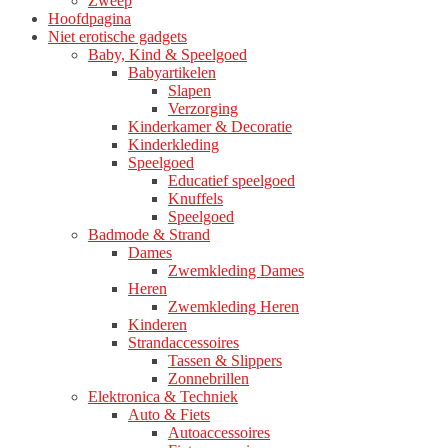
Zweep
Hoofdpagina
Niet erotische gadgets
Baby, Kind & Speelgoed
Babyartikelen
Slapen
Verzorging
Kinderkamer & Decoratie
Kinderkleding
Speelgoed
Educatief speelgoed
Knuffels
Speelgoed
Badmode & Strand
Dames
Zwemkleding Dames
Heren
Zwemkleding Heren
Kinderen
Strandaccessoires
Tassen & Slippers
Zonnebrillen
Elektronica & Techniek
Auto & Fiets
Autoaccessoires