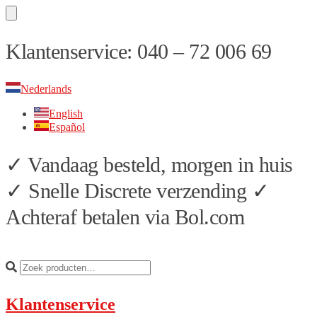
Skip
Skip
Klantenservice: 040 – 72 006 69
to
to
navigation
content
Nederlands
English
Español
✓ Vandaag besteld, morgen in huis
✓ Snelle Discrete verzending ✓
Achteraf betalen via Bol.com
Klantenservice