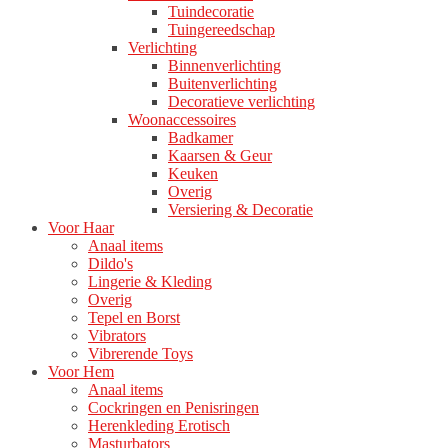
Tuindecoratie
Tuingereedschap
Verlichting
Binnenverlichting
Buitenverlichting
Decoratieve verlichting
Woonaccessoires
Badkamer
Kaarsen & Geur
Keuken
Overig
Versiering & Decoratie
Voor Haar
Anaal items
Dildo's
Lingerie & Kleding
Overig
Tepel en Borst
Vibrators
Vibrerende Toys
Voor Hem
Anaal items
Cockringen en Penisringen
Herenkleding Erotisch
Masturbators