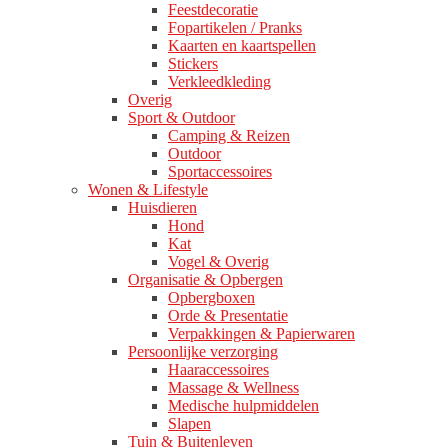
Feestdecoratie
Fopartikelen / Pranks
Kaarten en kaartspellen
Stickers
Verkleedkleding
Overig
Sport & Outdoor
Camping & Reizen
Outdoor
Sportaccessoires
Wonen & Lifestyle
Huisdieren
Hond
Kat
Vogel & Overig
Organisatie & Opbergen
Opbergboxen
Orde & Presentatie
Verpakkingen & Papierwaren
Persoonlijke verzorging
Haaraccessoires
Massage & Wellness
Medische hulpmiddelen
Slapen
Tuin & Buitenleven