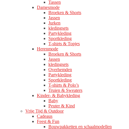
Tassen
Damesmode
Broeken & Shorts
Jassen
Jurken
kledingsets
Partykleding
Sportkleding
T-shirts & Topjes
Herenmode
Broeken & Shorts
Jassen
kledingsets
Overhemden
Partykleding
Sportkleding
T-shirts & Polo’s
Truien & Sweaters
Kinder- & Babykleding
Baby
Peuter & Kind
Vrije Tijd & Outdoor
Cadeaus
Feest & Fun
Bouwpakketten en schaalmodellen