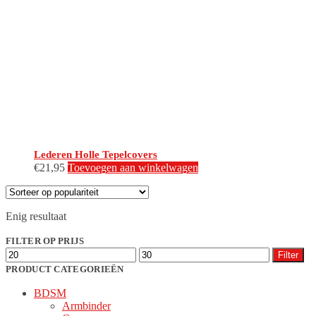
Lederen Holle Tepelcovers
€
21,95
Toevoegen aan winkelwagen
Enig resultaat
FILTER OP PRIJS
Min.
Max.
Filter
prijs
prijs
PRODUCT CATEGORIEËN
BDSM
Armbinder