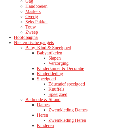
Gag
Handboeien
Maskers
Overig
Seks Pakket
Touw
Zweep
Hoofdpagina
Niet erotische gadgets
Baby, Kind & Speelgoed
Babyartikelen
Slapen
Verzorging
Kinderkamer & Decoratie
Kinderkleding
Speelgoed
Educatief speelgoed
Knuffels
Speelgoed
Badmode & Strand
Dames
Zwemkleding Dames
Heren
Zwemkleding Heren
Kinderen