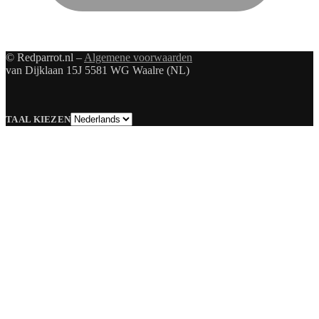
© Redparrot.nl –
Algemene voorwaarden
van Dijklaan 15J 5581 WG Waalre (NL)
Taal
TAAL KIEZEN
kiezen