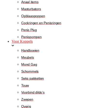
Anaal items
Masturbators
Opblaaspoppen
Cockringen en Penisringen
Penis Plug
Penispompen
Voor Koppels
Handboeien
Meubels
Mond Gag
Schommels
Seks pakketten
Touw
Voorbind dildo’s
Zwepen
Overig