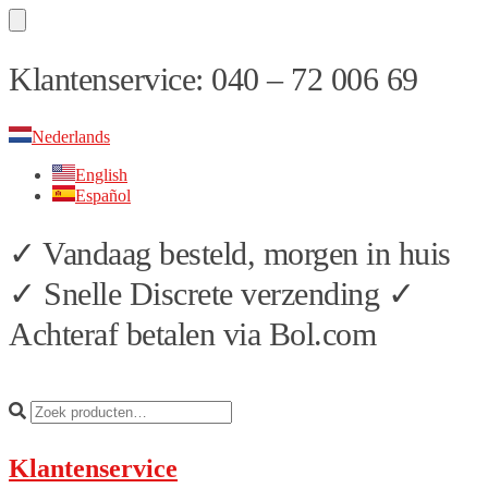
Skip
Skip
Klantenservice: 040 – 72 006 69
to
to
navigation
content
Nederlands
English
Español
✓ Vandaag besteld, morgen in huis
✓ Snelle Discrete verzending ✓
Achteraf betalen via Bol.com
Klantenservice