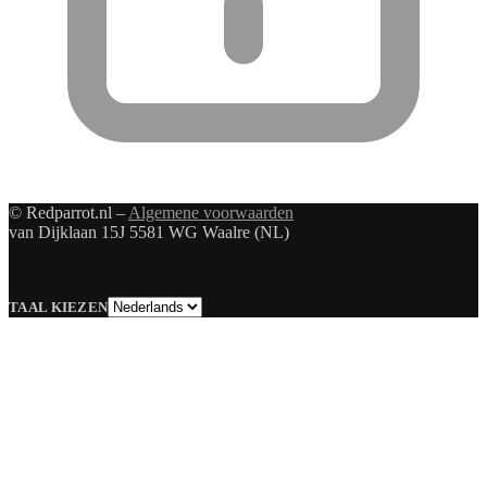
© Redparrot.nl –
Algemene voorwaarden
van Dijklaan 15J 5581 WG Waalre (NL)
Taal
TAAL KIEZEN
kiezen