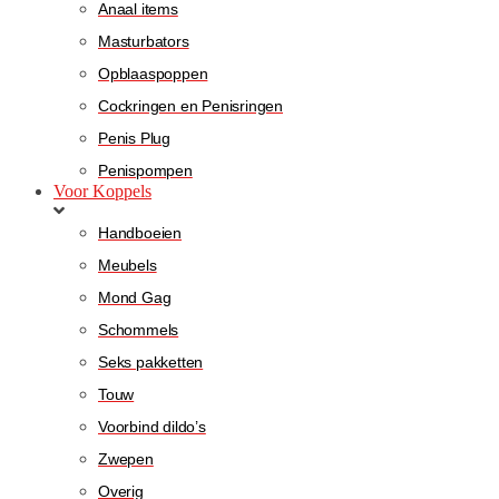
Anaal items
Masturbators
Opblaaspoppen
Cockringen en Penisringen
Penis Plug
Penispompen
Voor Koppels
Handboeien
Meubels
Mond Gag
Schommels
Seks pakketten
Touw
Voorbind dildo’s
Zwepen
Overig