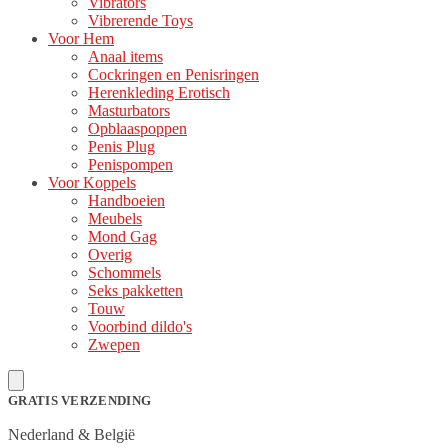
Vibrators
Vibrerende Toys
Voor Hem
Anaal items
Cockringen en Penisringen
Herenkleding Erotisch
Masturbators
Opblaaspoppen
Penis Plug
Penispompen
Voor Koppels
Handboeien
Meubels
Mond Gag
Overig
Schommels
Seks pakketten
Touw
Voorbind dildo's
Zwepen
GRATIS VERZENDING
Nederland & België