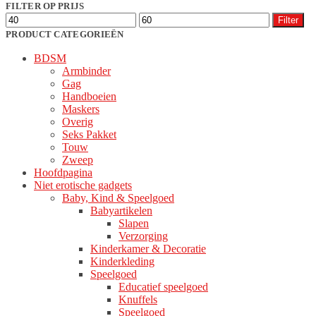
populariteit
FILTER OP PRIJS
Min.
Max.
Filter
prijs
prijs
PRODUCT CATEGORIEËN
BDSM
Armbinder
Gag
Handboeien
Maskers
Overig
Seks Pakket
Touw
Zweep
Hoofdpagina
Niet erotische gadgets
Baby, Kind & Speelgoed
Babyartikelen
Slapen
Verzorging
Kinderkamer & Decoratie
Kinderkleding
Speelgoed
Educatief speelgoed
Knuffels
Speelgoed