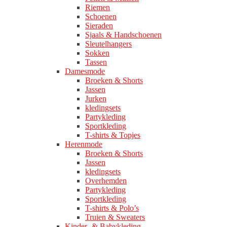
Riemen
Schoenen
Sieraden
Sjaals & Handschoenen
Sleutelhangers
Sokken
Tassen
Damesmode
Broeken & Shorts
Jassen
Jurken
kledingsets
Partykleding
Sportkleding
T-shirts & Topjes
Herenmode
Broeken & Shorts
Jassen
kledingsets
Overhemden
Partykleding
Sportkleding
T-shirts & Polo’s
Truien & Sweaters
Kinder- & Babykleding