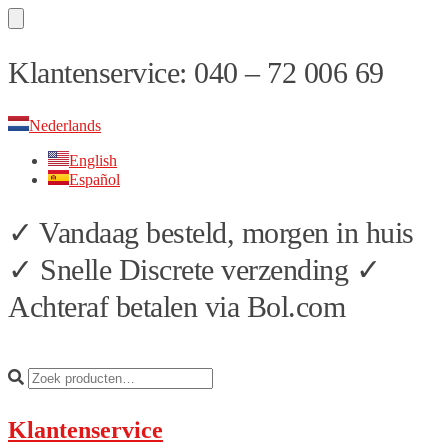
Skip
Skip
Klantenservice: 040 – 72 006 69
to
to
navigation
content
Nederlands
English
Español
✓ Vandaag besteld, morgen in huis
✓ Snelle Discrete verzending ✓
Achteraf betalen via Bol.com
Klantenservice