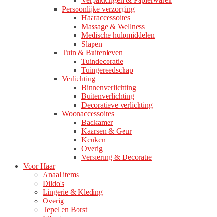
Verpakkingen & Papierwaren
Persoonlijke verzorging
Haaraccessoires
Massage & Wellness
Medische hulpmiddelen
Slapen
Tuin & Buitenleven
Tuindecoratie
Tuingereedschap
Verlichting
Binnenverlichting
Buitenverlichting
Decoratieve verlichting
Woonaccessoires
Badkamer
Kaarsen & Geur
Keuken
Overig
Versiering & Decoratie
Voor Haar
Anaal items
Dildo's
Lingerie & Kleding
Overig
Tepel en Borst