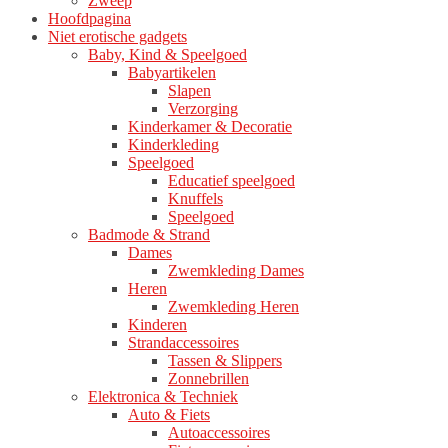
Zweep
Hoofdpagina
Niet erotische gadgets
Baby, Kind & Speelgoed
Babyartikelen
Slapen
Verzorging
Kinderkamer & Decoratie
Kinderkleding
Speelgoed
Educatief speelgoed
Knuffels
Speelgoed
Badmode & Strand
Dames
Zwemkleding Dames
Heren
Zwemkleding Heren
Kinderen
Strandaccessoires
Tassen & Slippers
Zonnebrillen
Elektronica & Techniek
Auto & Fiets
Autoaccessoires