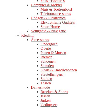
Fietsaccessoires
Computer & Mobiel
Muis & Toetsenbord
Telefoonaccessoires
Gadgets & Elektronica
Elektronische Gadgets
Smart Home
Veiligheid & Navigatie
Kleding
Accessoires
Ondergoed
Overig
Petten & Mutsen
Riemen
Schoenen
Sieraden
Sjaals & Handschoenen
Sleutelhangers
Sokken
Tassen
Damesmode
Broeken & Shorts
Jassen
Jurken
kledingsets