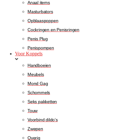
Anaal items
Masturbators
Opblaaspoppen
Cockringen en Penisringen
Penis Plug
Penispompen
Voor Koppels
Handboeien
Meubels
Mond Gag
Schommels
Seks pakketten
Touw
Voorbind dildo’s
Zwepen
Overig