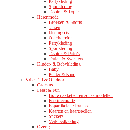
Partykleding
Sportkleding
T-shirts & Topjes
Herenmode
Broeken & Shorts
Jassen
kledingsets
Overhemden
Partykleding
Sportkleding
T-shirts & Polo’s
Truien & Sweaters
Kinder- & Babykleding
Baby
Peuter & Kind
Vrije Tijd & Outdoor
Cadeaus
Feest & Fun
Bouwpakketten en schaalmodellen
Feestdecoratie
Fopartikelen / Pranks
Kaarten en kaartspellen
Stickers
Verkleedkleding
Overig