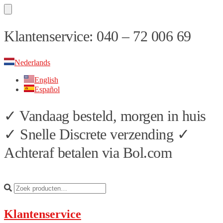
Skip
Skip
Klantenservice: 040 – 72 006 69
to
to
navigation
content
Nederlands
English
Español
✓ Vandaag besteld, morgen in huis
✓ Snelle Discrete verzending ✓
Achteraf betalen via Bol.com
Klantenservice