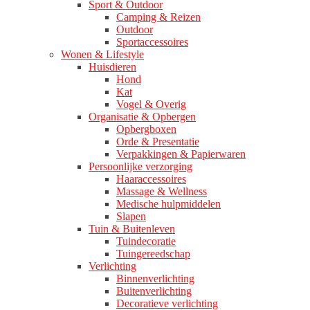
Sport & Outdoor
Camping & Reizen
Outdoor
Sportaccessoires
Wonen & Lifestyle
Huisdieren
Hond
Kat
Vogel & Overig
Organisatie & Opbergen
Opbergboxen
Orde & Presentatie
Verpakkingen & Papierwaren
Persoonlijke verzorging
Haaraccessoires
Massage & Wellness
Medische hulpmiddelen
Slapen
Tuin & Buitenleven
Tuindecoratie
Tuingereedschap
Verlichting
Binnenverlichting
Buitenverlichting
Decoratieve verlichting