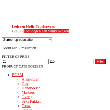
productpagina
Lederen Holle Tepelcovers
€
21,95
Toevoegen aan winkelwagen
Gesorteerd
Toont alle 2 resultaten
op
populariteit
FILTER OP PRIJS
Min.
Max.
Filter
prijs
prijs
PRODUCT CATEGORIEËN
BDSM
Armbinder
Gag
Handboeien
Maskers
Overig
Seks Pakket
Touw