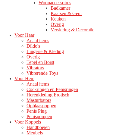
Woonaccessoires
Badkamer
Kaarsen & Geur
Keuken
Overig
Versiering & Decoratie
Voor Haar
Anaal items
Dildo's
Lingerie & Kleding
Overig
Tepel en Borst
Vibrators
Vibrerende Toys
Voor Hem
Anaal items
Cockringen en Penisringen
Herenkleding Erotisch
Masturbators
Opblaaspoppen
Penis Plug
Penispompen
Voor Koppels
Handboeien
Meubels