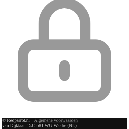
© Redparrot.nl –
Algemene voorwaarden
van Dijklaan 15J 5581 WG Waalre (NL)