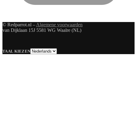
© Redparrot.nl –
Algemene voorwaarden
van Dijklaan 15J 5581 WG Waalre (NL)
Taal
TAAL KIEZEN
kiezen