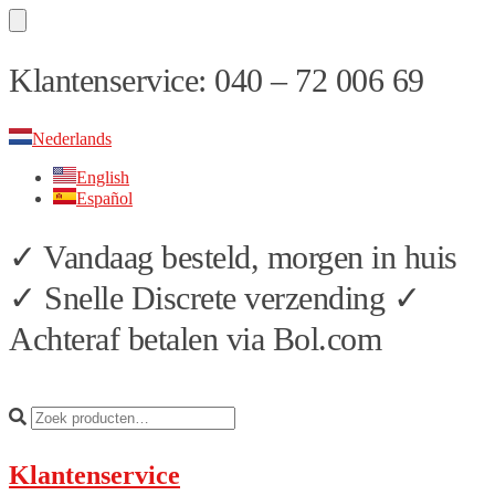
Skip
Skip
Klantenservice: 040 – 72 006 69
to
to
navigation
content
Nederlands
English
Español
✓ Vandaag besteld, morgen in huis
✓ Snelle Discrete verzending ✓
Achteraf betalen via Bol.com
Klantenservice