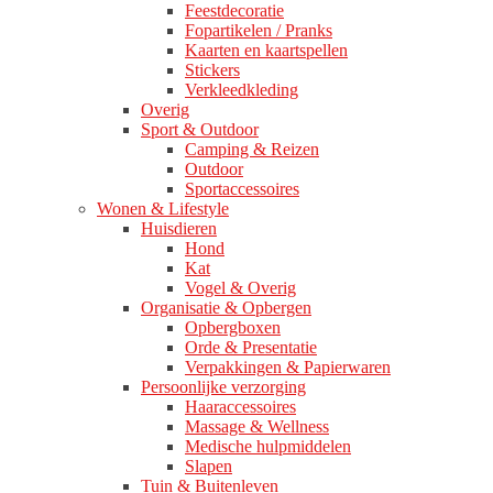
Feestdecoratie
Fopartikelen / Pranks
Kaarten en kaartspellen
Stickers
Verkleedkleding
Overig
Sport & Outdoor
Camping & Reizen
Outdoor
Sportaccessoires
Wonen & Lifestyle
Huisdieren
Hond
Kat
Vogel & Overig
Organisatie & Opbergen
Opbergboxen
Orde & Presentatie
Verpakkingen & Papierwaren
Persoonlijke verzorging
Haaraccessoires
Massage & Wellness
Medische hulpmiddelen
Slapen
Tuin & Buitenleven