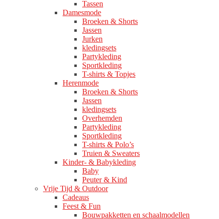
Tassen
Damesmode
Broeken & Shorts
Jassen
Jurken
kledingsets
Partykleding
Sportkleding
T-shirts & Topjes
Herenmode
Broeken & Shorts
Jassen
kledingsets
Overhemden
Partykleding
Sportkleding
T-shirts & Polo’s
Truien & Sweaters
Kinder- & Babykleding
Baby
Peuter & Kind
Vrije Tijd & Outdoor
Cadeaus
Feest & Fun
Bouwpakketten en schaalmodellen