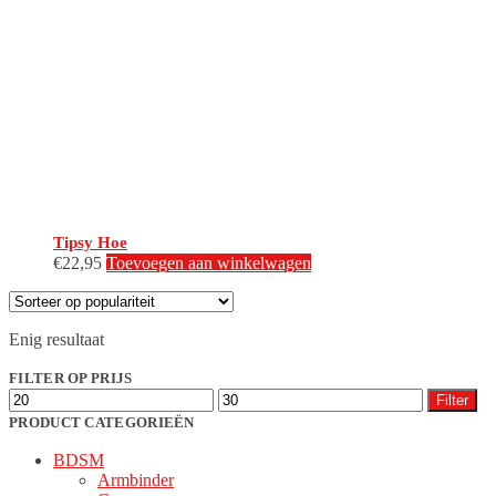
Tipsy Hoe
€
22,95
Toevoegen aan winkelwagen
Enig resultaat
FILTER OP PRIJS
Min.
Max.
Filter
prijs
prijs
PRODUCT CATEGORIEËN
BDSM
Armbinder