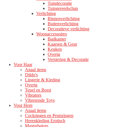
Tuindecoratie
Tuingereedschap
Verlichting
Binnenverlichting
Buitenverlichting
Decoratieve verlichting
Woonaccessoires
Badkamer
Kaarsen & Geur
Keuken
Overig
Versiering & Decoratie
Voor Haar
Anaal items
Dildo's
Lingerie & Kleding
Overig
Tepel en Borst
Vibrators
Vibrerende Toys
Voor Hem
Anaal items
Cockringen en Penisringen
Herenkleding Erotisch
Masturbators