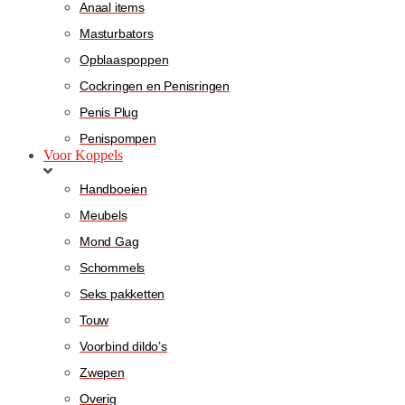
Anaal items
Masturbators
Opblaaspoppen
Cockringen en Penisringen
Penis Plug
Penispompen
Voor Koppels
Handboeien
Meubels
Mond Gag
Schommels
Seks pakketten
Touw
Voorbind dildo’s
Zwepen
Overig