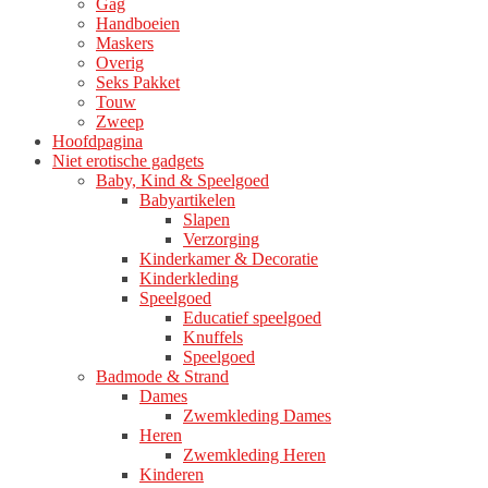
Gag
Handboeien
Maskers
Overig
Seks Pakket
Touw
Zweep
Hoofdpagina
Niet erotische gadgets
Baby, Kind & Speelgoed
Babyartikelen
Slapen
Verzorging
Kinderkamer & Decoratie
Kinderkleding
Speelgoed
Educatief speelgoed
Knuffels
Speelgoed
Badmode & Strand
Dames
Zwemkleding Dames
Heren
Zwemkleding Heren
Kinderen