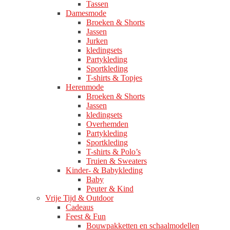
Tassen
Damesmode
Broeken & Shorts
Jassen
Jurken
kledingsets
Partykleding
Sportkleding
T-shirts & Topjes
Herenmode
Broeken & Shorts
Jassen
kledingsets
Overhemden
Partykleding
Sportkleding
T-shirts & Polo’s
Truien & Sweaters
Kinder- & Babykleding
Baby
Peuter & Kind
Vrije Tijd & Outdoor
Cadeaus
Feest & Fun
Bouwpakketten en schaalmodellen