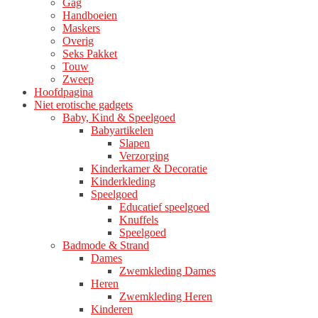
Gag
Handboeien
Maskers
Overig
Seks Pakket
Touw
Zweep
Hoofdpagina
Niet erotische gadgets
Baby, Kind & Speelgoed
Babyartikelen
Slapen
Verzorging
Kinderkamer & Decoratie
Kinderkleding
Speelgoed
Educatief speelgoed
Knuffels
Speelgoed
Badmode & Strand
Dames
Zwemkleding Dames
Heren
Zwemkleding Heren
Kinderen