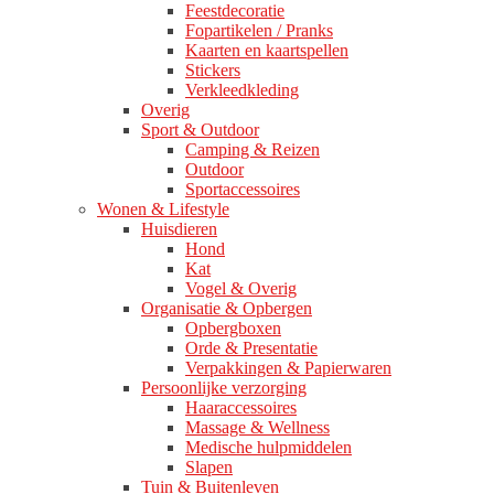
Feestdecoratie
Fopartikelen / Pranks
Kaarten en kaartspellen
Stickers
Verkleedkleding
Overig
Sport & Outdoor
Camping & Reizen
Outdoor
Sportaccessoires
Wonen & Lifestyle
Huisdieren
Hond
Kat
Vogel & Overig
Organisatie & Opbergen
Opbergboxen
Orde & Presentatie
Verpakkingen & Papierwaren
Persoonlijke verzorging
Haaraccessoires
Massage & Wellness
Medische hulpmiddelen
Slapen
Tuin & Buitenleven