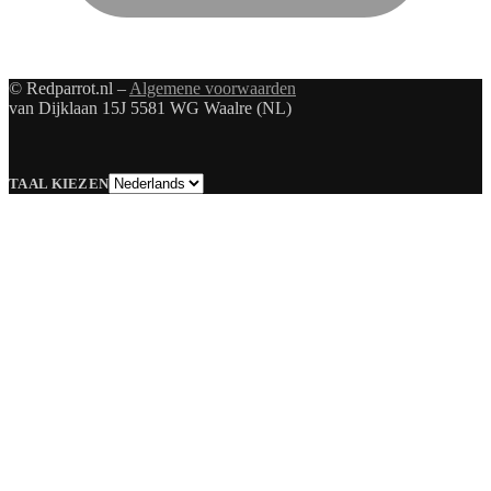
© Redparrot.nl –
Algemene voorwaarden
van Dijklaan 15J 5581 WG Waalre (NL)
Taal
TAAL KIEZEN
kiezen