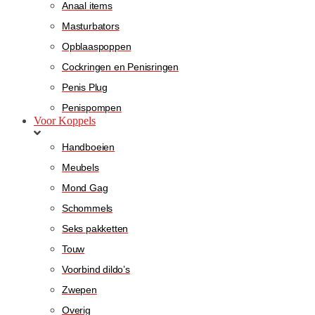
Anaal items
Masturbators
Opblaaspoppen
Cockringen en Penisringen
Penis Plug
Penispompen
Voor Koppels
Handboeien
Meubels
Mond Gag
Schommels
Seks pakketten
Touw
Voorbind dildo’s
Zwepen
Overig