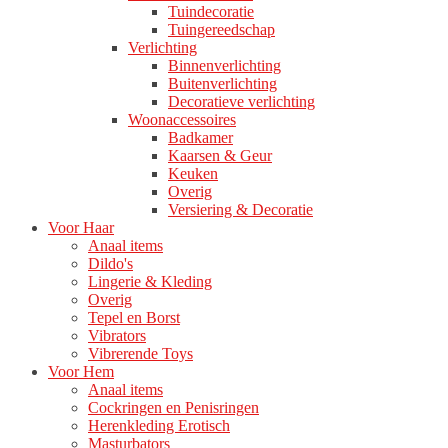
Tuindecoratie
Tuingereedschap
Verlichting
Binnenverlichting
Buitenverlichting
Decoratieve verlichting
Woonaccessoires
Badkamer
Kaarsen & Geur
Keuken
Overig
Versiering & Decoratie
Voor Haar
Anaal items
Dildo's
Lingerie & Kleding
Overig
Tepel en Borst
Vibrators
Vibrerende Toys
Voor Hem
Anaal items
Cockringen en Penisringen
Herenkleding Erotisch
Masturbators