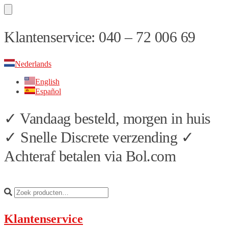
Skip
Skip
Klantenservice: 040 – 72 006 69
to
to
navigation
content
Nederlands
English
Español
✓ Vandaag besteld, morgen in huis
✓ Snelle Discrete verzending ✓
Achteraf betalen via Bol.com
Klantenservice