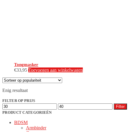
Tongmasker
€
33,95
Toevoegen aan winkelwagen
Enig resultaat
FILTER OP PRIJS
Min.
Max.
Filter
prijs
prijs
PRODUCT CATEGORIEËN
BDSM
Armbinder