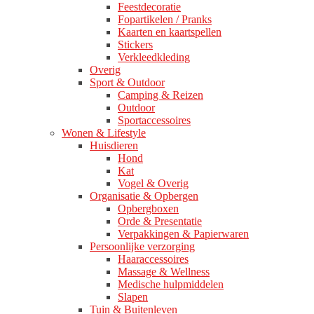
Feestdecoratie
Fopartikelen / Pranks
Kaarten en kaartspellen
Stickers
Verkleedkleding
Overig
Sport & Outdoor
Camping & Reizen
Outdoor
Sportaccessoires
Wonen & Lifestyle
Huisdieren
Hond
Kat
Vogel & Overig
Organisatie & Opbergen
Opbergboxen
Orde & Presentatie
Verpakkingen & Papierwaren
Persoonlijke verzorging
Haaraccessoires
Massage & Wellness
Medische hulpmiddelen
Slapen
Tuin & Buitenleven