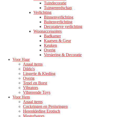
Tuindecoratie
Tuingereedschap
Verlichting
Binnenverlichting
Buitenverlichting
Decoratieve verlichting
Woonaccessoires
Badkamer
Kaarsen & Geur
Keuken
Overig
Versiering & Decoratie
Voor Haar
Anaal items
Dildo's
Lingerie & Kleding
Overig
Tepel en Borst
Vibrators
Vibrerende Toys
Voor Hem
Anaal items
Cockringen en Penisringen
Herenkleding Erotisch
Masturbators