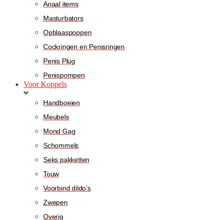
Anaal items
Masturbators
Opblaaspoppen
Cockringen en Penisringen
Penis Plug
Penispompen
Voor Koppels
Handboeien
Meubels
Mond Gag
Schommels
Seks pakketten
Touw
Voorbind dildo’s
Zwepen
Overig