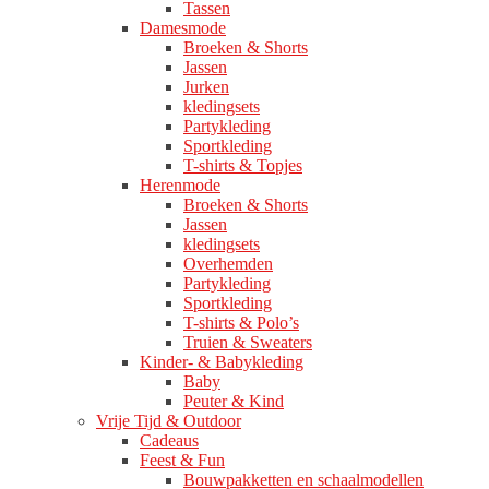
Tassen
Damesmode
Broeken & Shorts
Jassen
Jurken
kledingsets
Partykleding
Sportkleding
T-shirts & Topjes
Herenmode
Broeken & Shorts
Jassen
kledingsets
Overhemden
Partykleding
Sportkleding
T-shirts & Polo’s
Truien & Sweaters
Kinder- & Babykleding
Baby
Peuter & Kind
Vrije Tijd & Outdoor
Cadeaus
Feest & Fun
Bouwpakketten en schaalmodellen