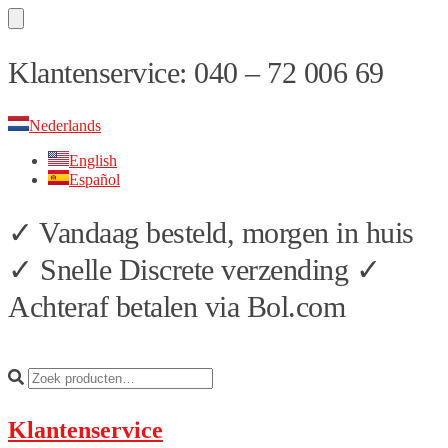
Skip
Skip
Klantenservice: 040 – 72 006 69
to
to
navigation
content
Nederlands
English
Español
✓ Vandaag besteld, morgen in huis
✓ Snelle Discrete verzending ✓
Achteraf betalen via Bol.com
Klantenservice