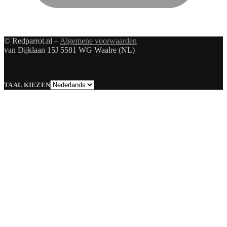
© Redparrot.nl –
Algemene voorwaarden
van Dijklaan 15J 5581 WG Waalre (NL)
Taal
TAAL KIEZEN
kiezen