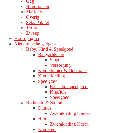
Gag
productpagina
Handboeien
Maskers
Overig
Seks Pakket
Touw
Zweep
Hoofdpagina
Niet erotische gadgets
Baby, Kind & Speelgoed
Babyartikelen
Slapen
Verzorging
Kinderkamer & Decoratie
Kinderkleding
Speelgoed
Educatief speelgoed
Knuffels
Speelgoed
Badmode & Strand
Dames
Zwemkleding Dames
Heren
Zwemkleding Heren
Kinderen