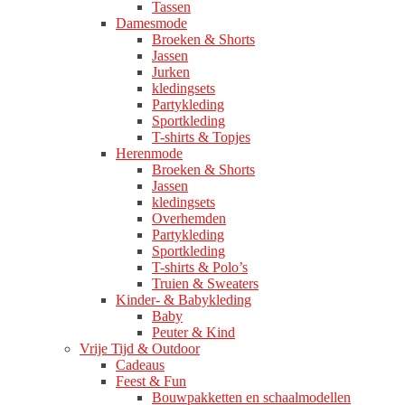
Tassen
Damesmode
Broeken & Shorts
Jassen
Jurken
kledingsets
Partykleding
Sportkleding
T-shirts & Topjes
Herenmode
Broeken & Shorts
Jassen
kledingsets
Overhemden
Partykleding
Sportkleding
T-shirts & Polo’s
Truien & Sweaters
Kinder- & Babykleding
Baby
Peuter & Kind
Vrije Tijd & Outdoor
Cadeaus
Feest & Fun
Bouwpakketten en schaalmodellen