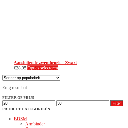
Aansluitende zwembroek – Zwart
Dit
€
28,95
Opties selecteren
product
heeft
meerdere
Enig resultaat
variaties.
Deze
FILTER OP PRIJS
optie
Min.
Max.
kan
Filter
prijs
prijs
gekozen
PRODUCT CATEGORIEËN
worden
BDSM
op
Armbinder
de