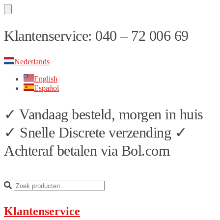
Skip
Skip
Klantenservice: 040 – 72 006 69
to
to
navigation
content
Nederlands
English
Español
✓ Vandaag besteld, morgen in huis
✓ Snelle Discrete verzending ✓
Achteraf betalen via Bol.com
Klantenservice