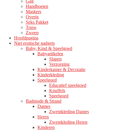
Gag
productpagina
Handboeien
Maskers
Overig
Seks Pakket
Touw
Zweep
Hoofdpagina
Niet erotische gadgets
Baby, Kind & Speelgoed
Babyartikelen
Slapen
Verzorging
Kinderkamer & Decoratie
Kinderkleding
Speelgoed
Educatief speelgoed
Knuffels
Speelgoed
Badmode & Strand
Dames
Zwemkleding Dames
Heren
Zwemkleding Heren
Kinderen