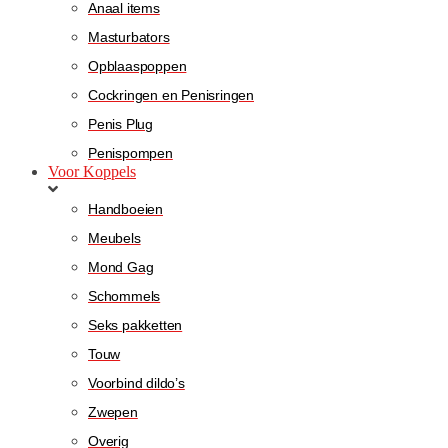
Anaal items
Masturbators
Opblaaspoppen
Cockringen en Penisringen
Penis Plug
Penispompen
Voor Koppels
Handboeien
Meubels
Mond Gag
Schommels
Seks pakketten
Touw
Voorbind dildo’s
Zwepen
Overig