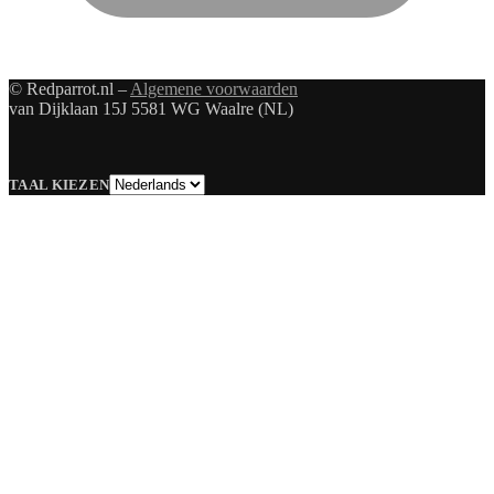
© Redparrot.nl –
Algemene voorwaarden
van Dijklaan 15J 5581 WG Waalre (NL)
Taal
TAAL KIEZEN
kiezen