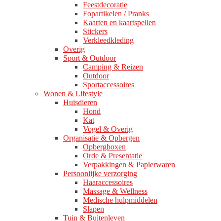
Feestdecoratie
Fopartikelen / Pranks
Kaarten en kaartspellen
Stickers
Verkleedkleding
Overig
Sport & Outdoor
Camping & Reizen
Outdoor
Sportaccessoires
Wonen & Lifestyle
Huisdieren
Hond
Kat
Vogel & Overig
Organisatie & Opbergen
Opbergboxen
Orde & Presentatie
Verpakkingen & Papierwaren
Persoonlijke verzorging
Haaraccessoires
Massage & Wellness
Medische hulpmiddelen
Slapen
Tuin & Buitenleven