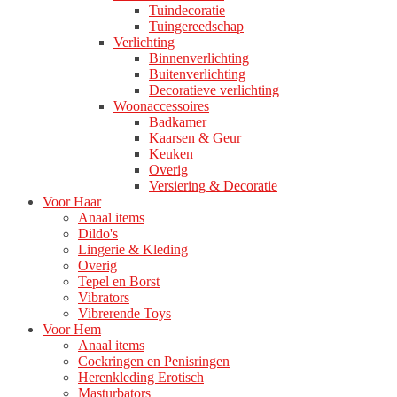
Tuindecoratie
Tuingereedschap
Verlichting
Binnenverlichting
Buitenverlichting
Decoratieve verlichting
Woonaccessoires
Badkamer
Kaarsen & Geur
Keuken
Overig
Versiering & Decoratie
Voor Haar
Anaal items
Dildo's
Lingerie & Kleding
Overig
Tepel en Borst
Vibrators
Vibrerende Toys
Voor Hem
Anaal items
Cockringen en Penisringen
Herenkleding Erotisch
Masturbators