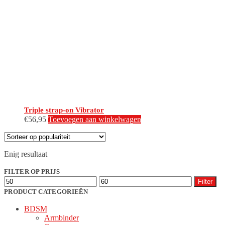
Triple strap-on Vibrator
€
56,95
Toevoegen aan winkelwagen
Enig resultaat
FILTER OP PRIJS
Min.
Max.
Filter
prijs
prijs
PRODUCT CATEGORIEËN
BDSM
Armbinder