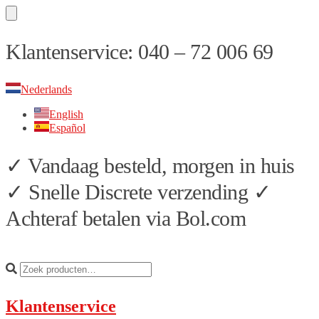
Skip
Skip
Klantenservice: 040 – 72 006 69
to
to
navigation
content
Nederlands
English
Español
✓ Vandaag besteld, morgen in huis
✓ Snelle Discrete verzending ✓
Achteraf betalen via Bol.com
Klantenservice