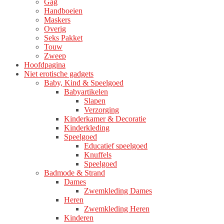
Gag
Handboeien
Maskers
Overig
Seks Pakket
Touw
Zweep
Hoofdpagina
Niet erotische gadgets
Baby, Kind & Speelgoed
Babyartikelen
Slapen
Verzorging
Kinderkamer & Decoratie
Kinderkleding
Speelgoed
Educatief speelgoed
Knuffels
Speelgoed
Badmode & Strand
Dames
Zwemkleding Dames
Heren
Zwemkleding Heren
Kinderen