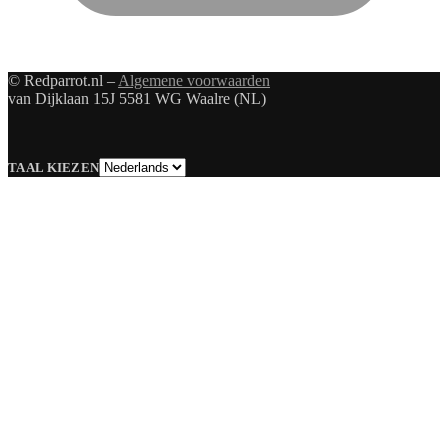
© Redparrot.nl –
Algemene voorwaarden
van Dijklaan 15J 5581 WG Waalre (NL)
Taal
TAAL KIEZEN
kiezen