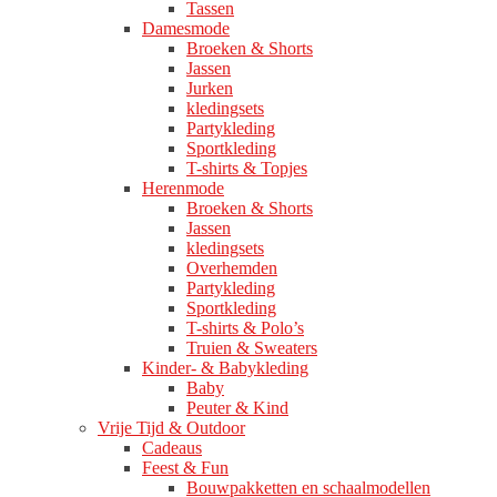
Tassen
Damesmode
Broeken & Shorts
Jassen
Jurken
kledingsets
Partykleding
Sportkleding
T-shirts & Topjes
Herenmode
Broeken & Shorts
Jassen
kledingsets
Overhemden
Partykleding
Sportkleding
T-shirts & Polo’s
Truien & Sweaters
Kinder- & Babykleding
Baby
Peuter & Kind
Vrije Tijd & Outdoor
Cadeaus
Feest & Fun
Bouwpakketten en schaalmodellen