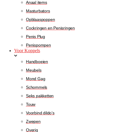
Anaal items
Masturbators
Opblaaspoppen
Cockringen en Penisringen
Penis Plug
Penispompen
Voor Koppels
Handboeien
Meubels
Mond Gag
Schommels
Seks pakketten
Touw
Voorbind dildo’s
Zwepen
Overig