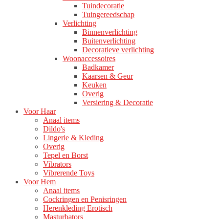
Tuindecoratie
Tuingereedschap
Verlichting
Binnenverlichting
Buitenverlichting
Decoratieve verlichting
Woonaccessoires
Badkamer
Kaarsen & Geur
Keuken
Overig
Versiering & Decoratie
Voor Haar
Anaal items
Dildo's
Lingerie & Kleding
Overig
Tepel en Borst
Vibrators
Vibrerende Toys
Voor Hem
Anaal items
Cockringen en Penisringen
Herenkleding Erotisch
Masturbators