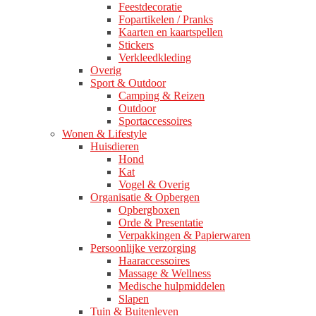
Feestdecoratie
Fopartikelen / Pranks
Kaarten en kaartspellen
Stickers
Verkleedkleding
Overig
Sport & Outdoor
Camping & Reizen
Outdoor
Sportaccessoires
Wonen & Lifestyle
Huisdieren
Hond
Kat
Vogel & Overig
Organisatie & Opbergen
Opbergboxen
Orde & Presentatie
Verpakkingen & Papierwaren
Persoonlijke verzorging
Haaraccessoires
Massage & Wellness
Medische hulpmiddelen
Slapen
Tuin & Buitenleven