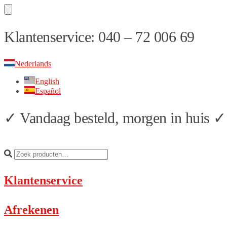
Skip
Skip
Klantenservice: 040 – 72 006 69
to
to
navigation
content
Nederlands
English
Español
✓ Vandaag besteld, morgen in huis ✓ 
Klantenservice
Afrekenen