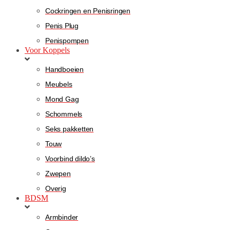
Cockringen en Penisringen
Penis Plug
Penispompen
Voor Koppels
Handboeien
Meubels
Mond Gag
Schommels
Seks pakketten
Touw
Voorbind dildo’s
Zwepen
Overig
BDSM
Armbinder