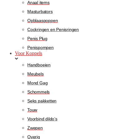
Anaal items
Masturbators
Opblaaspoppen
Cockringen en Penisringen
Penis Plug
Penispompen
Voor Koppels
Handboeien
Meubels
Mond Gag
Schommels
Seks pakketten
Touw
Voorbind dildo’s
Zwepen
Overig