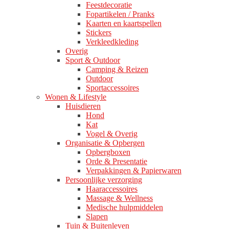
Feestdecoratie
Fopartikelen / Pranks
Kaarten en kaartspellen
Stickers
Verkleedkleding
Overig
Sport & Outdoor
Camping & Reizen
Outdoor
Sportaccessoires
Wonen & Lifestyle
Huisdieren
Hond
Kat
Vogel & Overig
Organisatie & Opbergen
Opbergboxen
Orde & Presentatie
Verpakkingen & Papierwaren
Persoonlijke verzorging
Haaraccessoires
Massage & Wellness
Medische hulpmiddelen
Slapen
Tuin & Buitenleven