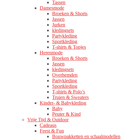
Tassen
Damesmode
Broeken & Shorts
Jassen
Jurken
kledingsets
Partykleding
Sportkleding
T-shirts & Topjes
Herenmode
Broeken & Shorts
Jassen
kledingsets
Overhemden
Partykleding
Sportkleding
T-shirts & Polo’s
Truien & Sweaters
Kinder- & Babykleding
Baby
Peuter & Kind
Vrije Tijd & Outdoor
Cadeaus
Feest & Fun
Bouwpakketten en schaalmodellen