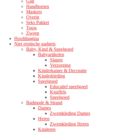
Gag
productpagina
Handboeien
Maskers
Overig
Seks Pakket
Touw
Zweep
Hoofdpagina
Niet erotische gadgets
Baby, Kind & Speelgoed
Babyartikelen
Slapen
Verzorging
Kinderkamer & Decoratie
Kinderkleding
Speelgoed
Educatief speelgoed
Knuffels
Speelgoed
Badmode & Strand
Dames
Zwemkleding Dames
Heren
Zwemkleding Heren
Kinderen