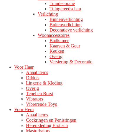
Tuindecoratie
Tuingereedschap
Verlichting
Binnenverlichting
Buitenverlichting
Decoratieve verlichting
Woonaccessoires
Badkamer
Kaarsen & Geur
Keuken
Overig
Versiering & Decoratie
Voor Haar
Anaal items
Dildo's
Lingerie & Kleding
Overig
Tepel en Borst
Vibrators
Vibrerende Toys
Voor Hem
Anaal items
Cockringen en Penisringen
Herenkleding Erotisch
Masturbators