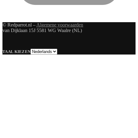
© Redparrot.nl –
Algemene voorwaarden
van Dijklaan 15J 5581 WG Waalre (NL)
Taal
TAAL KIEZEN
kiezen