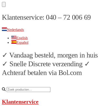
Skip
Skip
Klantenservice: 040 – 72 006 69
to
to
navigation
content
Nederlands
English
Español
✓ Vandaag besteld, morgen in huis
✓ Snelle Discrete verzending ✓
Achteraf betalen via Bol.com
Klantenservice