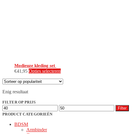
Modieuze kleding set
Dit
€
41,95
Opties selecteren
product
heeft
meerdere
Enig resultaat
variaties.
Deze
FILTER OP PRIJS
optie
Min.
Max.
kan
Filter
prijs
prijs
gekozen
PRODUCT CATEGORIEËN
worden
BDSM
op
Armbinder
de