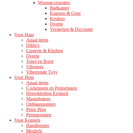
Woonaccessoires
Badkamer
Kaarsen & Geur
Keuken
Overig
Versiering & Decoratie
Voor Haar
Anaal items
Dildo's
Lingerie & Kleding
Overig
Tepel en Borst
Vibrators
Vibrerende Toys
Voor Hem
Anaal items
Cockringen en Penisringen
Herenkleding Erotisch
Masturbators
Opblaaspoppen
Penis Plug
Penispompen
Voor Koppels
Handboeien
Meubels