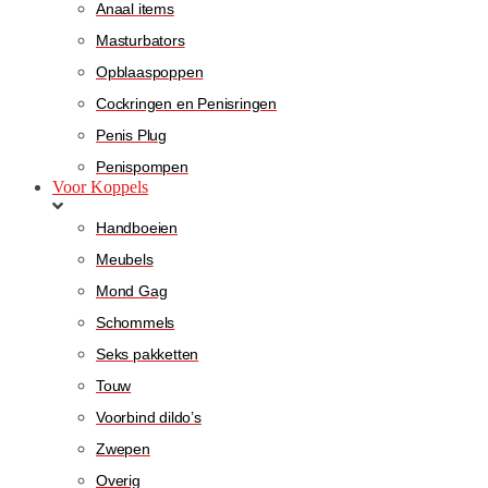
Anaal items
Masturbators
Opblaaspoppen
Cockringen en Penisringen
Penis Plug
Penispompen
Voor Koppels
Handboeien
Meubels
Mond Gag
Schommels
Seks pakketten
Touw
Voorbind dildo’s
Zwepen
Overig