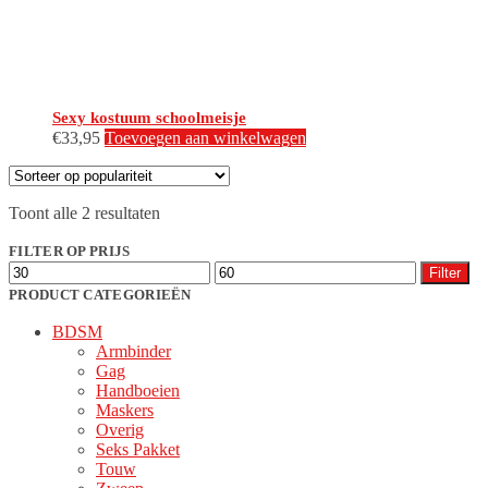
productpagina
Sexy kostuum schoolmeisje
€
33,95
Toevoegen aan winkelwagen
Gesorteerd
Toont alle 2 resultaten
op
populariteit
FILTER OP PRIJS
Min.
Max.
Filter
prijs
prijs
PRODUCT CATEGORIEËN
BDSM
Armbinder
Gag
Handboeien
Maskers
Overig
Seks Pakket
Touw