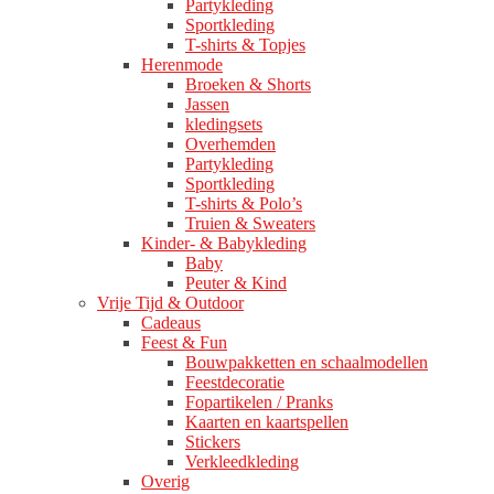
Partykleding
Sportkleding
T-shirts & Topjes
Herenmode
Broeken & Shorts
Jassen
kledingsets
Overhemden
Partykleding
Sportkleding
T-shirts & Polo’s
Truien & Sweaters
Kinder- & Babykleding
Baby
Peuter & Kind
Vrije Tijd & Outdoor
Cadeaus
Feest & Fun
Bouwpakketten en schaalmodellen
Feestdecoratie
Fopartikelen / Pranks
Kaarten en kaartspellen
Stickers
Verkleedkleding
Overig