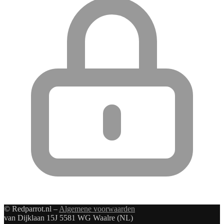
© Redparrot.nl –
Algemene voorwaarden
van Dijklaan 15J 5581 WG Waalre (NL)