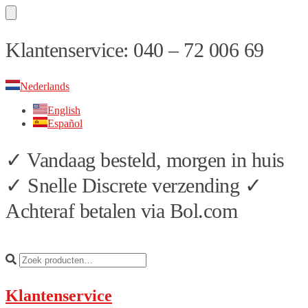
Skip
Skip
Klantenservice: 040 – 72 006 69
to
to
navigation
content
Nederlands
English
Español
✓ Vandaag besteld, morgen in huis
✓ Snelle Discrete verzending ✓
Achteraf betalen via Bol.com
Klantenservice