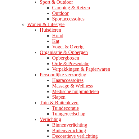
Sport & Outdoor
Camping & Reizen
Outdoor
Sportaccessoires
Wonen & Lifestyle
Huisdieren
Hond
Kat
Vogel & Overig
Organisatie & Opbergen
Opbergboxen
Orde & Presentatie
Verpakkingen & Papierwaren
Persoonlijke verzorging
Haaraccessoires
Massage & Wellness
Medische hulpmiddelen
Slapen
Tuin & Buitenleven
Tuindecoratie
Tuingereedschap
Verlichting
Binnenverlichting
Buitenverlichting
Decoratieve verlichting