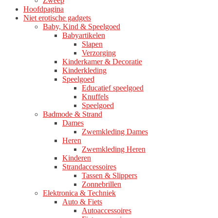
Zweep
Hoofdpagina
Niet erotische gadgets
Baby, Kind & Speelgoed
Babyartikelen
Slapen
Verzorging
Kinderkamer & Decoratie
Kinderkleding
Speelgoed
Educatief speelgoed
Knuffels
Speelgoed
Badmode & Strand
Dames
Zwemkleding Dames
Heren
Zwemkleding Heren
Kinderen
Strandaccessoires
Tassen & Slippers
Zonnebrillen
Elektronica & Techniek
Auto & Fiets
Autoaccessoires