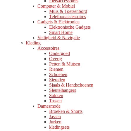
Fietsaccessoires
Computer & Mobiel
Muis & Toetsenbord
Telefoonaccessoires
Gadgets & Elektronica
Elektronische Gadgets
Smart Home
Veiligheid & Navigatie
Kleding
Accessoires
Ondergoed
Overig
Petten & Mutsen
Riemen
Schoenen
Sieraden
Sjaals & Handschoenen
Sleutelhangers
Sokken
Tassen
Damesmode
Broeken & Shorts
Jassen
Jurken
kledingsets