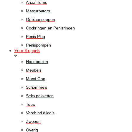
Anaal items
Masturbators
Opblaaspoppen
Cockringen en Penisringen
Penis Plug
Penispompen
Voor Koppels
Handboeien
Meubels
Mond Gag
Schommels
Seks pakketten
Touw
Voorbind dildo’s
Zwepen
Overig