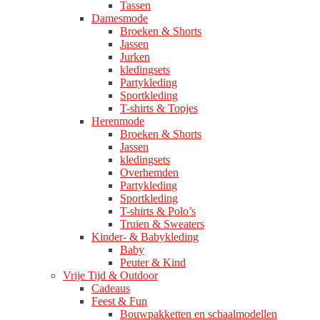
Tassen
Damesmode
Broeken & Shorts
Jassen
Jurken
kledingsets
Partykleding
Sportkleding
T-shirts & Topjes
Herenmode
Broeken & Shorts
Jassen
kledingsets
Overhemden
Partykleding
Sportkleding
T-shirts & Polo’s
Truien & Sweaters
Kinder- & Babykleding
Baby
Peuter & Kind
Vrije Tijd & Outdoor
Cadeaus
Feest & Fun
Bouwpakketten en schaalmodellen