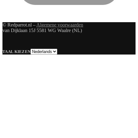
© Redparrot.nl –
Algemene voorwaarden
van Dijklaan 15J 5581 WG Waalre (NL)
Taal
TAAL KIEZEN
kiezen