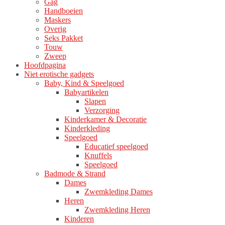
Gag
productpagina
Handboeien
Maskers
Overig
Seks Pakket
Touw
Zweep
Hoofdpagina
Niet erotische gadgets
Baby, Kind & Speelgoed
Babyartikelen
Slapen
Verzorging
Kinderkamer & Decoratie
Kinderkleding
Speelgoed
Educatief speelgoed
Knuffels
Speelgoed
Badmode & Strand
Dames
Zwemkleding Dames
Heren
Zwemkleding Heren
Kinderen