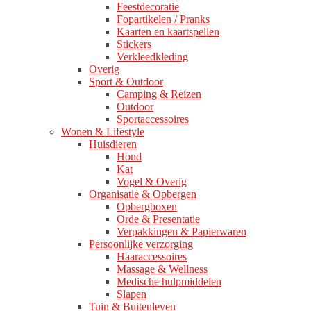
Feestdecoratie
Fopartikelen / Pranks
Kaarten en kaartspellen
Stickers
Verkleedkleding
Overig
Sport & Outdoor
Camping & Reizen
Outdoor
Sportaccessoires
Wonen & Lifestyle
Huisdieren
Hond
Kat
Vogel & Overig
Organisatie & Opbergen
Opbergboxen
Orde & Presentatie
Verpakkingen & Papierwaren
Persoonlijke verzorging
Haaraccessoires
Massage & Wellness
Medische hulpmiddelen
Slapen
Tuin & Buitenleven