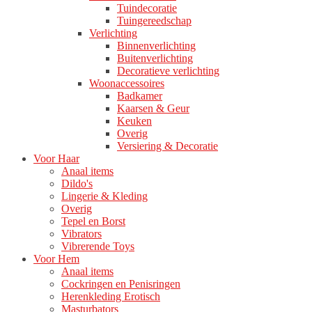
Tuindecoratie
Tuingereedschap
Verlichting
Binnenverlichting
Buitenverlichting
Decoratieve verlichting
Woonaccessoires
Badkamer
Kaarsen & Geur
Keuken
Overig
Versiering & Decoratie
Voor Haar
Anaal items
Dildo's
Lingerie & Kleding
Overig
Tepel en Borst
Vibrators
Vibrerende Toys
Voor Hem
Anaal items
Cockringen en Penisringen
Herenkleding Erotisch
Masturbators