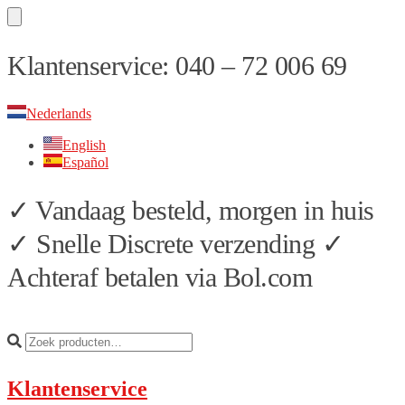
Skip
Skip
Klantenservice: 040 – 72 006 69
to
to
navigation
content
Nederlands
English
Español
✓ Vandaag besteld, morgen in huis
✓ Snelle Discrete verzending ✓
Achteraf betalen via Bol.com
Klantenservice