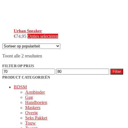
productpagina
Urban Sneaker
Dit
€
74,95
Opties selecteren
product
heeft
meerdere
Gesorteerd
Toont alle 2 resultaten
variaties.
op
Deze
populariteit
FILTER OP PRIJS
optie
Min.
Max.
kan
Filter
prijs
prijs
gekozen
PRODUCT CATEGORIEËN
worden
BDSM
op
Armbinder
de
Gag
productpagina
Handboeien
Maskers
Overig
Seks Pakket
Touw