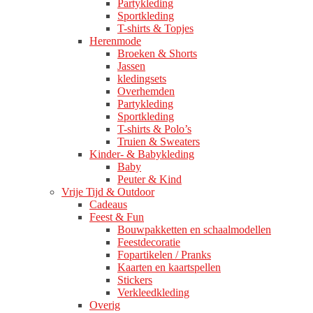
Partykleding
Sportkleding
T-shirts & Topjes
Herenmode
Broeken & Shorts
Jassen
kledingsets
Overhemden
Partykleding
Sportkleding
T-shirts & Polo’s
Truien & Sweaters
Kinder- & Babykleding
Baby
Peuter & Kind
Vrije Tijd & Outdoor
Cadeaus
Feest & Fun
Bouwpakketten en schaalmodellen
Feestdecoratie
Fopartikelen / Pranks
Kaarten en kaartspellen
Stickers
Verkleedkleding
Overig