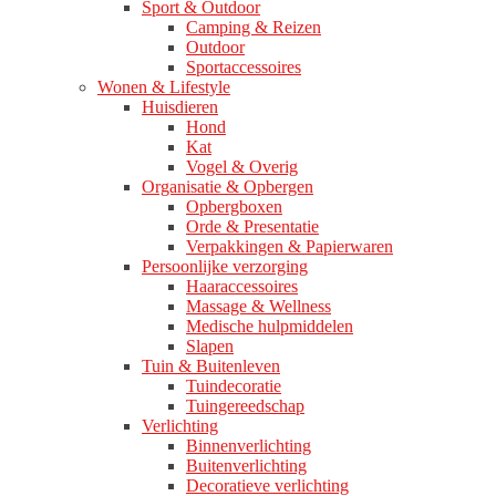
Sport & Outdoor
Camping & Reizen
Outdoor
Sportaccessoires
Wonen & Lifestyle
Huisdieren
Hond
Kat
Vogel & Overig
Organisatie & Opbergen
Opbergboxen
Orde & Presentatie
Verpakkingen & Papierwaren
Persoonlijke verzorging
Haaraccessoires
Massage & Wellness
Medische hulpmiddelen
Slapen
Tuin & Buitenleven
Tuindecoratie
Tuingereedschap
Verlichting
Binnenverlichting
Buitenverlichting
Decoratieve verlichting