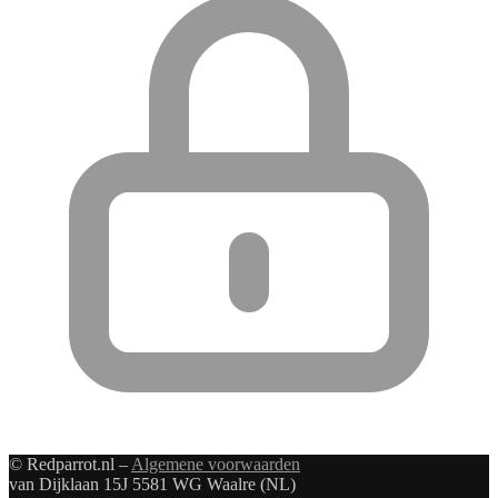
© Redparrot.nl –
Algemene voorwaarden
van Dijklaan 15J 5581 WG Waalre (NL)