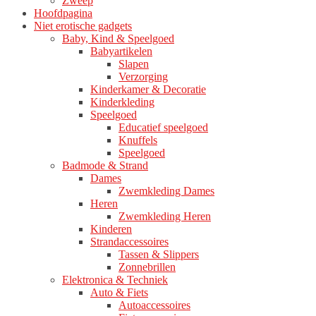
Zweep
Hoofdpagina
Niet erotische gadgets
Baby, Kind & Speelgoed
Babyartikelen
Slapen
Verzorging
Kinderkamer & Decoratie
Kinderkleding
Speelgoed
Educatief speelgoed
Knuffels
Speelgoed
Badmode & Strand
Dames
Zwemkleding Dames
Heren
Zwemkleding Heren
Kinderen
Strandaccessoires
Tassen & Slippers
Zonnebrillen
Elektronica & Techniek
Auto & Fiets
Autoaccessoires