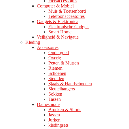
Fietsaccessoires
Computer & Mobiel
Muis & Toetsenbord
Telefoonaccessoires
Gadgets & Elektronica
Elektronische Gadgets
Smart Home
Veiligheid & Navigatie
Kleding
Accessoires
Ondergoed
Overig
Petten & Mutsen
Riemen
Schoenen
Sieraden
Sjaals & Handschoenen
Sleutelhangers
Sokken
Tassen
Damesmode
Broeken & Shorts
Jassen
Jurken
kledingsets