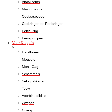
Anaal items
Masturbators
Opblaaspoppen
Cockringen en Penisringen
Penis Plug
Penispompen
Voor Koppels
Handboeien
Meubels
Mond Gag
Schommels
Seks pakketten
Touw
Voorbind dildo’s
Zwepen
Overig