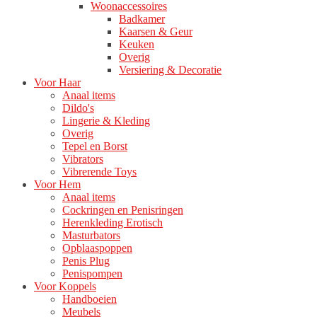
Woonaccessoires
Badkamer
Kaarsen & Geur
Keuken
Overig
Versiering & Decoratie
Voor Haar
Anaal items
Dildo's
Lingerie & Kleding
Overig
Tepel en Borst
Vibrators
Vibrerende Toys
Voor Hem
Anaal items
Cockringen en Penisringen
Herenkleding Erotisch
Masturbators
Opblaaspoppen
Penis Plug
Penispompen
Voor Koppels
Handboeien
Meubels