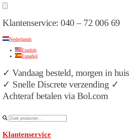
Skip
Skip
Klantenservice: 040 – 72 006 69
to
to
navigation
content
Nederlands
English
Español
✓ Vandaag besteld, morgen in huis
✓ Snelle Discrete verzending ✓
Achteraf betalen via Bol.com
Klantenservice