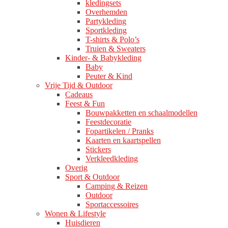
kledingsets
Overhemden
Partykleding
Sportkleding
T-shirts & Polo’s
Truien & Sweaters
Kinder- & Babykleding
Baby
Peuter & Kind
Vrije Tijd & Outdoor
Cadeaus
Feest & Fun
Bouwpakketten en schaalmodellen
Feestdecoratie
Fopartikelen / Pranks
Kaarten en kaartspellen
Stickers
Verkleedkleding
Overig
Sport & Outdoor
Camping & Reizen
Outdoor
Sportaccessoires
Wonen & Lifestyle
Huisdieren