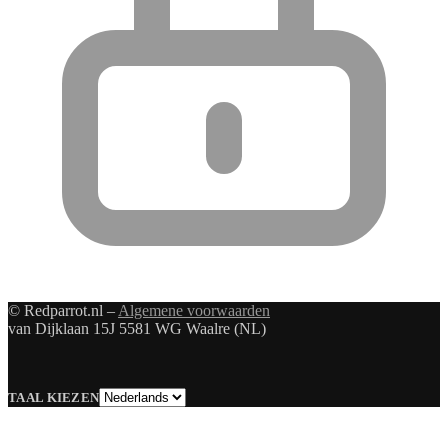
© Redparrot.nl –
Algemene voorwaarden
van Dijklaan 15J 5581 WG Waalre (NL)
Taal
TAAL KIEZEN
kiezen