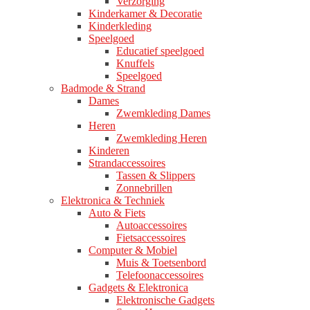
Verzorging
Kinderkamer & Decoratie
Kinderkleding
Speelgoed
Educatief speelgoed
Knuffels
Speelgoed
Badmode & Strand
Dames
Zwemkleding Dames
Heren
Zwemkleding Heren
Kinderen
Strandaccessoires
Tassen & Slippers
Zonnebrillen
Elektronica & Techniek
Auto & Fiets
Autoaccessoires
Fietsaccessoires
Computer & Mobiel
Muis & Toetsenbord
Telefoonaccessoires
Gadgets & Elektronica
Elektronische Gadgets