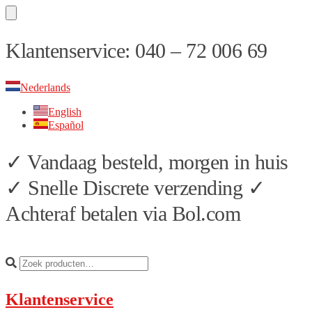
Skip
Skip
Klantenservice: 040 – 72 006 69
to
to
navigation
content
Nederlands
English
Español
✓ Vandaag besteld, morgen in huis
✓ Snelle Discrete verzending ✓
Achteraf betalen via Bol.com
Klantenservice