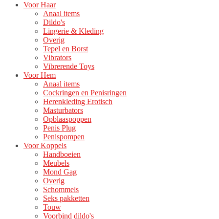
Voor Haar
Anaal items
Dildo's
Lingerie & Kleding
Overig
Tepel en Borst
Vibrators
Vibrerende Toys
Voor Hem
Anaal items
Cockringen en Penisringen
Herenkleding Erotisch
Masturbators
Opblaaspoppen
Penis Plug
Penispompen
Voor Koppels
Handboeien
Meubels
Mond Gag
Overig
Schommels
Seks pakketten
Touw
Voorbind dildo's