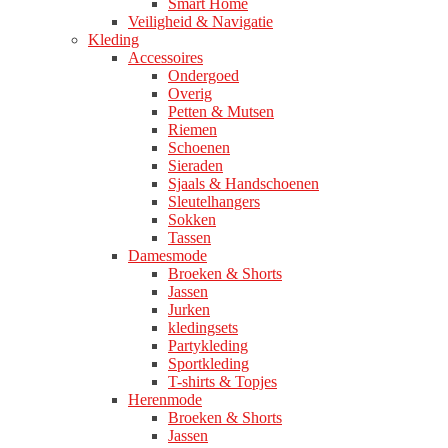
Smart Home
Veiligheid & Navigatie
Kleding
Accessoires
Ondergoed
Overig
Petten & Mutsen
Riemen
Schoenen
Sieraden
Sjaals & Handschoenen
Sleutelhangers
Sokken
Tassen
Damesmode
Broeken & Shorts
Jassen
Jurken
kledingsets
Partykleding
Sportkleding
T-shirts & Topjes
Herenmode
Broeken & Shorts
Jassen