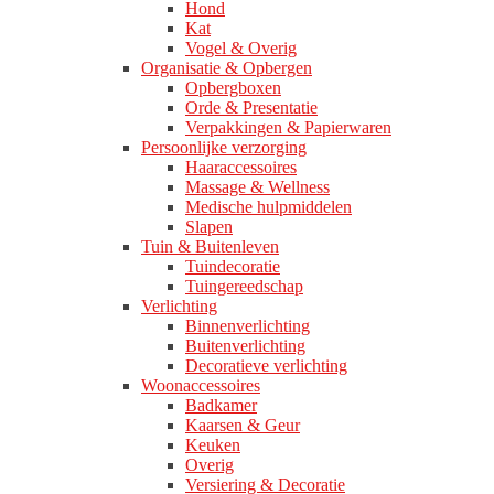
Hond
Kat
Vogel & Overig
Organisatie & Opbergen
Opbergboxen
Orde & Presentatie
Verpakkingen & Papierwaren
Persoonlijke verzorging
Haaraccessoires
Massage & Wellness
Medische hulpmiddelen
Slapen
Tuin & Buitenleven
Tuindecoratie
Tuingereedschap
Verlichting
Binnenverlichting
Buitenverlichting
Decoratieve verlichting
Woonaccessoires
Badkamer
Kaarsen & Geur
Keuken
Overig
Versiering & Decoratie