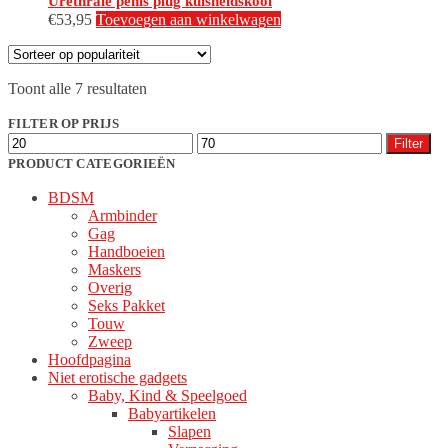
Urethrale penis plug kuisheidskooi
€
53,95
Toevoegen aan winkelwagen
Gesorteerd
Toont alle 7 resultaten
op
populariteit
FILTER OP PRIJS
Min.
Max.
Filter
prijs
prijs
PRODUCT CATEGORIEËN
BDSM
Armbinder
Gag
Handboeien
Maskers
Overig
Seks Pakket
Touw
Zweep
Hoofdpagina
Niet erotische gadgets
Baby, Kind & Speelgoed
Babyartikelen
Slapen