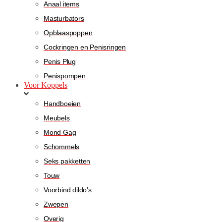
Anaal items
Masturbators
Opblaaspoppen
Cockringen en Penisringen
Penis Plug
Penispompen
Voor Koppels
Handboeien
Meubels
Mond Gag
Schommels
Seks pakketten
Touw
Voorbind dildo’s
Zwepen
Overig