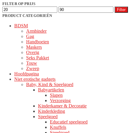
populariteit
FILTER OP PRIJS
Min.
Max.
Filter
prijs
prijs
PRODUCT CATEGORIEËN
BDSM
Armbinder
Gag
Handboeien
Maskers
Overig
Seks Pakket
Touw
Zweep
Hoofdpagina
Niet erotische gadgets
Baby, Kind & Speelgoed
Babyartikelen
Slapen
Verzorging
Kinderkamer & Decoratie
Kinderkleding
Speelgoed
Educatief speelgoed
Knuffels
Speelgoed