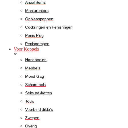
Anaal items
Masturbators
Opblaaspoppen
Cockringen en Penisringen
Penis Plug
Penispompen
Voor Koppels
Handboeien
Meubels
Mond Gag
Schommels
Seks pakketten
Touw
Voorbind dildo’s
Zwepen
Overig