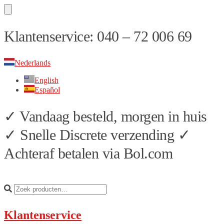
Skip
Skip
Klantenservice: 040 – 72 006 69
to
to
navigation
content
Nederlands
English
Español
✓ Vandaag besteld, morgen in huis
✓ Snelle Discrete verzending ✓
Achteraf betalen via Bol.com
Klantenservice