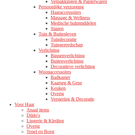
Verpakkingen & Papierwaren
Persoonlijke verzorging
Haaraccessoires
Massage & Wellness
Medische hulpmiddelen
Slapen
Tuin & Buitenleven
Tuindecoratie
Tuingereedschap
Verlichting
Binnenverlichting
Buitenverlichting
Decoratieve verlichting
Woonaccessoires
Badkamer
Kaarsen & Geur
Keuken
Overig
Versiering & Decoratie
Voor Haar
Anaal items
Dildo's
Lingerie & Kleding
Overig
Tepel en Borst