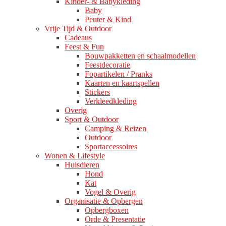
Kinder- & Babykleding
Baby
Peuter & Kind
Vrije Tijd & Outdoor
Cadeaus
Feest & Fun
Bouwpakketten en schaalmodellen
Feestdecoratie
Fopartikelen / Pranks
Kaarten en kaartspellen
Stickers
Verkleedkleding
Overig
Sport & Outdoor
Camping & Reizen
Outdoor
Sportaccessoires
Wonen & Lifestyle
Huisdieren
Hond
Kat
Vogel & Overig
Organisatie & Opbergen
Opbergboxen
Orde & Presentatie