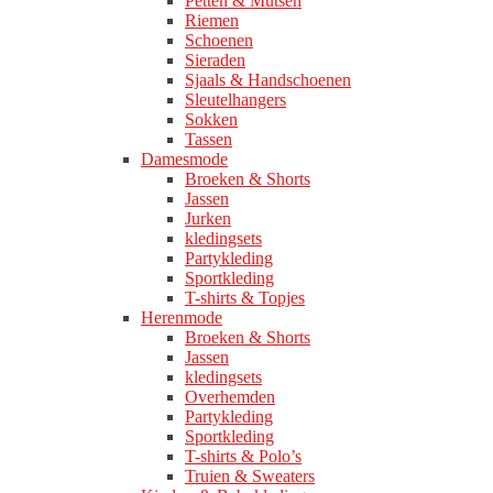
Petten & Mutsen
Riemen
Schoenen
Sieraden
Sjaals & Handschoenen
Sleutelhangers
Sokken
Tassen
Damesmode
Broeken & Shorts
Jassen
Jurken
kledingsets
Partykleding
Sportkleding
T-shirts & Topjes
Herenmode
Broeken & Shorts
Jassen
kledingsets
Overhemden
Partykleding
Sportkleding
T-shirts & Polo’s
Truien & Sweaters