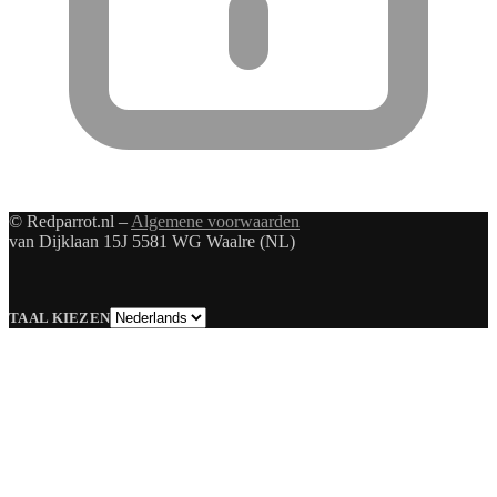
© Redparrot.nl –
Algemene voorwaarden
van Dijklaan 15J 5581 WG Waalre (NL)
Taal
TAAL KIEZEN
kiezen