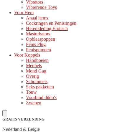
Vibrators
Vibrerende Toys
Voor Hem
Anaal items
Cockringen en Penisringen
Herenkleding Erotisch
Masturbators
Opblaaspoppen
Penis Plug
Penispompen
Voor Koppels
Handboeien
Meubels
Mond Gag
Overig
Schommels
Seks pakketten
Touw
Voorbind dildo's
Zwepen
GRATIS VERZENDING
Nederland & België