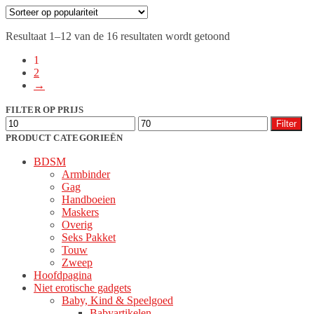
Gesorteerd
Resultaat 1–12 van de 16 resultaten wordt getoond
op
1
populariteit
2
→
FILTER OP PRIJS
Min.
Max.
Filter
prijs
prijs
PRODUCT CATEGORIEËN
BDSM
Armbinder
Gag
Handboeien
Maskers
Overig
Seks Pakket
Touw
Zweep
Hoofdpagina
Niet erotische gadgets
Baby, Kind & Speelgoed
Babyartikelen