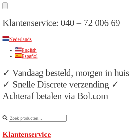
Skip
Skip
Klantenservice: 040 – 72 006 69
to
to
navigation
content
Nederlands
English
Español
✓ Vandaag besteld, morgen in huis
✓ Snelle Discrete verzending ✓
Achteraf betalen via Bol.com
Klantenservice