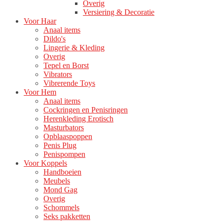
Overig
Versiering & Decoratie
Voor Haar
Anaal items
Dildo's
Lingerie & Kleding
Overig
Tepel en Borst
Vibrators
Vibrerende Toys
Voor Hem
Anaal items
Cockringen en Penisringen
Herenkleding Erotisch
Masturbators
Opblaaspoppen
Penis Plug
Penispompen
Voor Koppels
Handboeien
Meubels
Mond Gag
Overig
Schommels
Seks pakketten