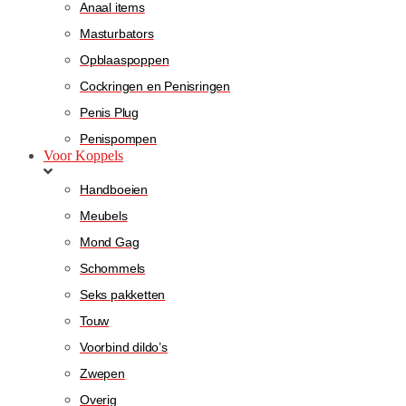
Anaal items
Masturbators
Opblaaspoppen
Cockringen en Penisringen
Penis Plug
Penispompen
Voor Koppels
Handboeien
Meubels
Mond Gag
Schommels
Seks pakketten
Touw
Voorbind dildo’s
Zwepen
Overig