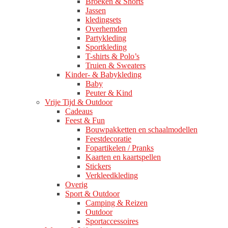
Broeken & Shorts
Jassen
kledingsets
Overhemden
Partykleding
Sportkleding
T-shirts & Polo’s
Truien & Sweaters
Kinder- & Babykleding
Baby
Peuter & Kind
Vrije Tijd & Outdoor
Cadeaus
Feest & Fun
Bouwpakketten en schaalmodellen
Feestdecoratie
Fopartikelen / Pranks
Kaarten en kaartspellen
Stickers
Verkleedkleding
Overig
Sport & Outdoor
Camping & Reizen
Outdoor
Sportaccessoires