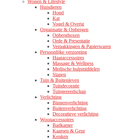
Wonen & Lifestyle
Huisdieren
Hond
Kat
Vogel & Overig
Organisatie & Opbergen
Opbergboxen
Orde & Presentatie
Verpakkingen & Papierwaren
Persoonlijke verzorging
Haaraccessoires
Massage & Wellness
Medische hulpmiddelen
Slapen
Tuin & Buitenleven
Tuindecoratie
Tuingereedschap
Verlichting
Binnenverlichting
Buitenverlichting
Decoratieve verlichting
Woonaccessoires
Badkamer
Kaarsen & Geur
Keuken