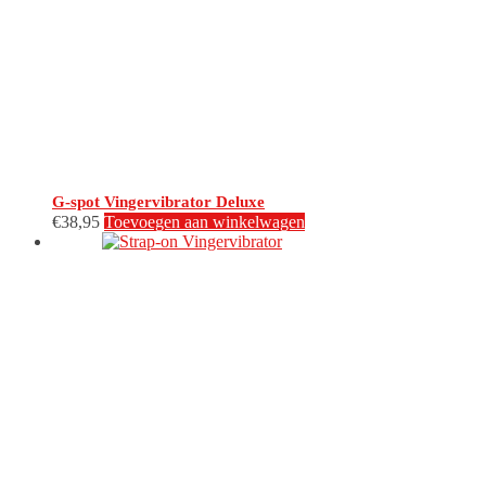
G-spot Vingervibrator Deluxe
€
38,95
Toevoegen aan winkelwagen