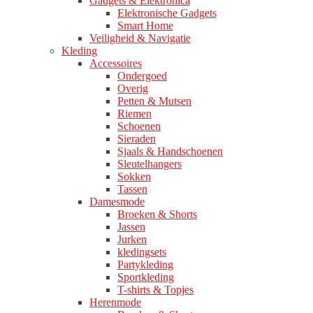
Gadgets & Elektronica
Elektronische Gadgets
Smart Home
Veiligheid & Navigatie
Kleding
Accessoires
Ondergoed
Overig
Petten & Mutsen
Riemen
Schoenen
Sieraden
Sjaals & Handschoenen
Sleutelhangers
Sokken
Tassen
Damesmode
Broeken & Shorts
Jassen
Jurken
kledingsets
Partykleding
Sportkleding
T-shirts & Topjes
Herenmode