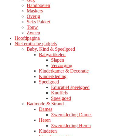
Handboeien
Maskers
Overig
Seks Pakket
Touw
Zweep
Hoofdpagina
Niet erotische gadgets
Baby, Kind & Speelgoed
Babyartikelen
Slapen
Verzorging
Kinderkamer & Decoratie
Kinderkleding
Speelgoed
Educatief speelgoed
Knuffels
Speelgoed
Badmode & Strand
Dames
Zwemkleding Dames
Heren
Zwemkleding Heren
Kinderen