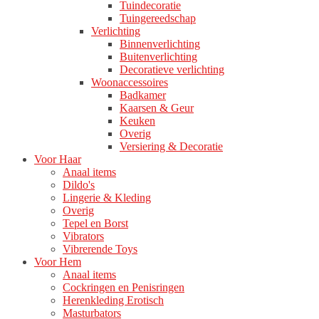
Tuindecoratie
Tuingereedschap
Verlichting
Binnenverlichting
Buitenverlichting
Decoratieve verlichting
Woonaccessoires
Badkamer
Kaarsen & Geur
Keuken
Overig
Versiering & Decoratie
Voor Haar
Anaal items
Dildo's
Lingerie & Kleding
Overig
Tepel en Borst
Vibrators
Vibrerende Toys
Voor Hem
Anaal items
Cockringen en Penisringen
Herenkleding Erotisch
Masturbators