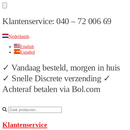
Skip
Skip
Klantenservice: 040 – 72 006 69
to
to
navigation
content
Nederlands
English
Español
✓ Vandaag besteld, morgen in huis
✓ Snelle Discrete verzending ✓
Achteraf betalen via Bol.com
Klantenservice