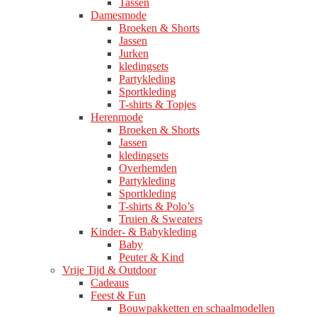
Tassen
Damesmode
Broeken & Shorts
Jassen
Jurken
kledingsets
Partykleding
Sportkleding
T-shirts & Topjes
Herenmode
Broeken & Shorts
Jassen
kledingsets
Overhemden
Partykleding
Sportkleding
T-shirts & Polo’s
Truien & Sweaters
Kinder- & Babykleding
Baby
Peuter & Kind
Vrije Tijd & Outdoor
Cadeaus
Feest & Fun
Bouwpakketten en schaalmodellen