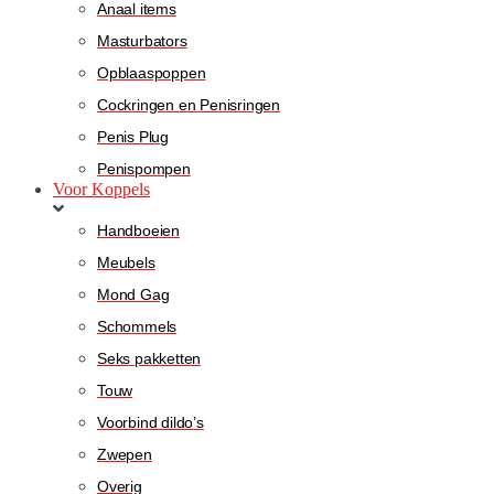
Anaal items
Masturbators
Opblaaspoppen
Cockringen en Penisringen
Penis Plug
Penispompen
Voor Koppels
Handboeien
Meubels
Mond Gag
Schommels
Seks pakketten
Touw
Voorbind dildo’s
Zwepen
Overig