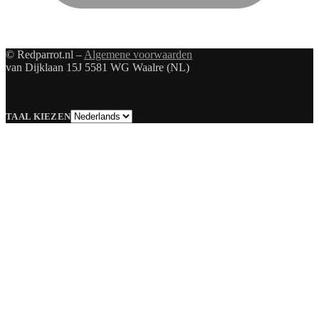
© Redparrot.nl –
Algemene voorwaarden
van Dijklaan 15J 5581 WG Waalre (NL)
Taal
TAAL KIEZEN
kiezen