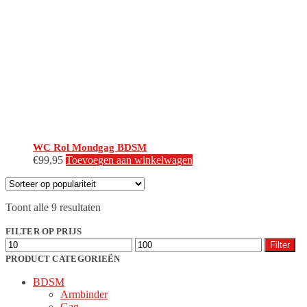
WC Rol Mondgag BDSM
€
99,95
Toevoegen aan winkelwagen
Gesorteerd
Toont alle 9 resultaten
op
populariteit
FILTER OP PRIJS
Min.
Max.
Filter
prijs
prijs
PRODUCT CATEGORIEËN
BDSM
Armbinder
Gag