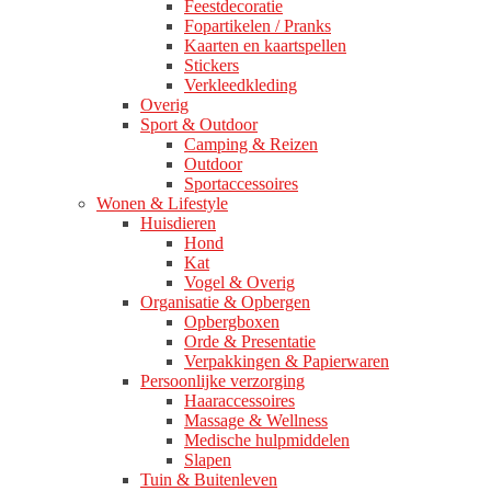
Feestdecoratie
Fopartikelen / Pranks
Kaarten en kaartspellen
Stickers
Verkleedkleding
Overig
Sport & Outdoor
Camping & Reizen
Outdoor
Sportaccessoires
Wonen & Lifestyle
Huisdieren
Hond
Kat
Vogel & Overig
Organisatie & Opbergen
Opbergboxen
Orde & Presentatie
Verpakkingen & Papierwaren
Persoonlijke verzorging
Haaraccessoires
Massage & Wellness
Medische hulpmiddelen
Slapen
Tuin & Buitenleven