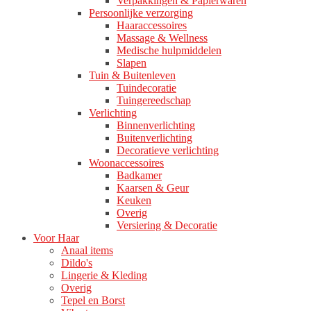
Verpakkingen & Papierwaren
Persoonlijke verzorging
Haaraccessoires
Massage & Wellness
Medische hulpmiddelen
Slapen
Tuin & Buitenleven
Tuindecoratie
Tuingereedschap
Verlichting
Binnenverlichting
Buitenverlichting
Decoratieve verlichting
Woonaccessoires
Badkamer
Kaarsen & Geur
Keuken
Overig
Versiering & Decoratie
Voor Haar
Anaal items
Dildo's
Lingerie & Kleding
Overig
Tepel en Borst