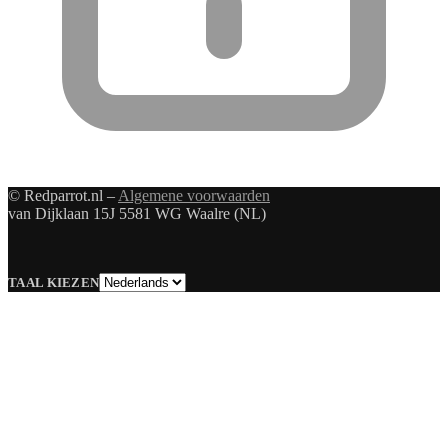
© Redparrot.nl –
Algemene voorwaarden
van Dijklaan 15J 5581 WG Waalre (NL)
Taal
TAAL KIEZEN
kiezen