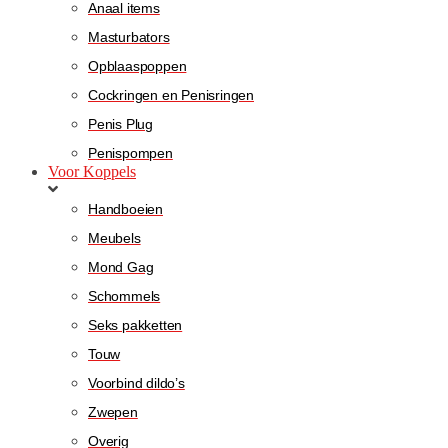
Anaal items
Masturbators
Opblaaspoppen
Cockringen en Penisringen
Penis Plug
Penispompen
Voor Koppels
Handboeien
Meubels
Mond Gag
Schommels
Seks pakketten
Touw
Voorbind dildo’s
Zwepen
Overig