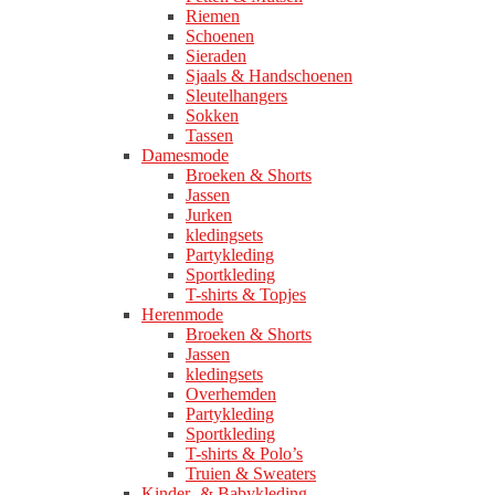
Riemen
Schoenen
Sieraden
Sjaals & Handschoenen
Sleutelhangers
Sokken
Tassen
Damesmode
Broeken & Shorts
Jassen
Jurken
kledingsets
Partykleding
Sportkleding
T-shirts & Topjes
Herenmode
Broeken & Shorts
Jassen
kledingsets
Overhemden
Partykleding
Sportkleding
T-shirts & Polo’s
Truien & Sweaters
Kinder- & Babykleding