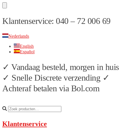
Skip
Skip
Klantenservice: 040 – 72 006 69
to
to
navigation
content
Nederlands
English
Español
✓ Vandaag besteld, morgen in huis
✓ Snelle Discrete verzending ✓
Achteraf betalen via Bol.com
Klantenservice