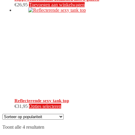
€
26,95
Toevoegen aan winkelwagen
Reflecterende sexy tank top
Dit
€
31,95
Opties selecteren
product
heeft
meerdere
Gesorteerd
Toont alle 4 resultaten
variaties.
op
Deze