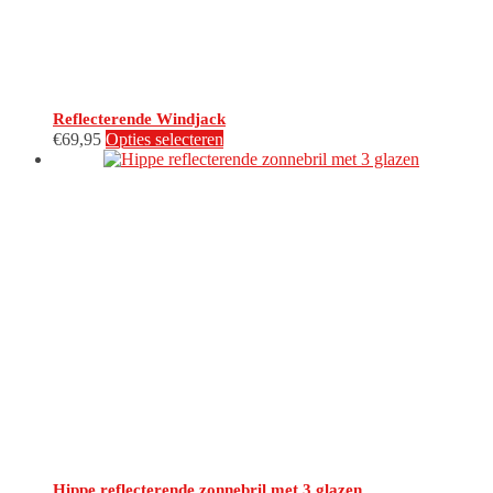
Reflecterende Windjack
Dit
€
69,95
Opties selecteren
product
heeft
meerdere
variaties.
Deze
optie
kan
gekozen
worden
op
de
productpagina
Hippe reflecterende zonnebril met 3 glazen