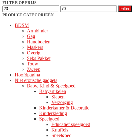
populariteit
FILTER OP PRIJS
optie
Min.
Max.
kan
Filter
prijs
prijs
gekozen
PRODUCT CATEGORIEËN
worden
BDSM
op
Armbinder
de
Gag
productpagina
Handboeien
Maskers
Overig
Seks Pakket
Touw
Zweep
Hoofdpagina
Niet erotische gadgets
Baby, Kind & Speelgoed
Babyartikelen
Slapen
Verzorging
Kinderkamer & Decoratie
Kinderkleding
Speelgoed
Educatief speelgoed
Knuffels
Speelgoed