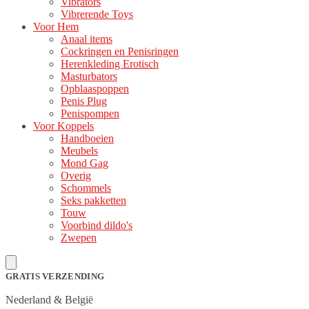
Vibrators
Vibrerende Toys
Voor Hem
Anaal items
Cockringen en Penisringen
Herenkleding Erotisch
Masturbators
Opblaaspoppen
Penis Plug
Penispompen
Voor Koppels
Handboeien
Meubels
Mond Gag
Overig
Schommels
Seks pakketten
Touw
Voorbind dildo's
Zwepen
GRATIS VERZENDING
Nederland & België