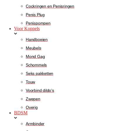
Cockringen en Penisringen
Penis Plug
Penispompen
Voor Koppels
Handboeien
Meubels
Mond Gag
Schommels
Seks pakketten
Touw
Voorbind dildo’s
Zwepen
Overig
BDSM
Armbinder