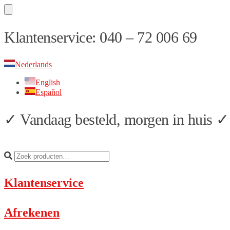
Skip
Skip
Klantenservice: 040 – 72 006 69
to
to
navigation
content
Nederlands
English
Español
✓ Vandaag besteld, morgen in huis ✓ 
Klantenservice
Afrekenen